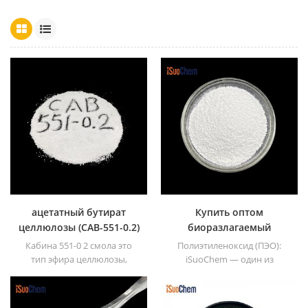
ацетатный бутират
Купить оптом
целлюлозы (CAB-551-0.2)
биоразлагаемый
порошок
Кабина 551-0 2 смола это
Полиэтиленоксид (ПЭО):
полиэтиленоксида ПЭО
тип эфира целлюлозы,
iSuoChem — один из
известный своим высоким
ведущих производителей,
содержанием бутирила и
экспортеров и поставщиков
более низкой
полиэтиленоксида (ПЭО) в