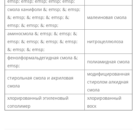
emsp; emsp; emsp; emsp; emsp;
смола канифоли &; emsp; &; emsp;
&; emsp; &; emsp; &; emsp; &;
малеиновая смола
emsp; &; emsp; &; emsp;
аминосмола &; emsp; &; emsp; &;
emsp; &; emsp; &; emsp; &; emsp;
нитроцеллюлоза
&; emsp; &; emsp;
фенолформальдегидная смола &;
полиамидная смола
emsp;
модифицированная
стирольная смола и акриловая
стиролом алкидная
смола
смола
хлорированный этиленовый
хлорированный
сополимер
воск