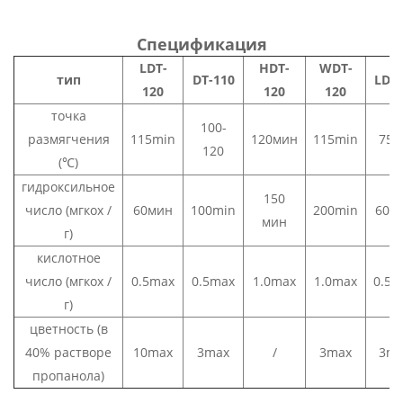
Спецификация
LDT-
HDT-
WDT-
тип
DT-110
LDT-
120
120
120
точка
100-
размягчения
115min
120мин
115min
75-
120
(℃)
гидроксильное
150
число (мгкох /
60мин
100min
200min
60м
мин
г)
кислотное
число (мгкох /
0.5max
0.5max
1.0max
1.0max
0.5m
г)
цветность (в
40% растворе
10max
3max
/
3max
3ma
пропанола)