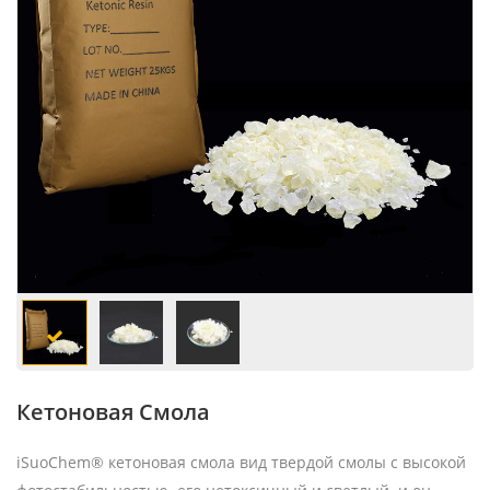
Кетоновая Смола
iSuoChem® кетоновая смола вид твердой смолы с высокой