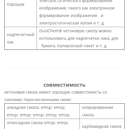
электростатического формирования
порошок
изображения, такого как электронное
формирование изображения и
электростатическая копия и т. д.
iSuoChem® кетоновую смолу можно
надпечатный
использовать для надпечатки лака, для
лак
бумага, папиросный пакет и т. д.
совместимость
кетоновая смола имеет хорошую совместимость со
смолами, перечисленными ниже:
алкидная смола; emsp; emsp;
хлорированная
emsp; emsp; emsp; emsp; emsp;
смола
эпоксидная смола emsp; emsp;
карбамидная смола