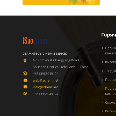
Горяч
Полиэ
свяжитесь с нами здесь:
каниф
No.612 West Changjiang Road,
высок
Shushan District, Hefei, Anhui, China
Тверда
+8613965049124
Произ
web@schem.net
info@schem.net
Поста
кисло
+8613965049124
Смола 
Китай