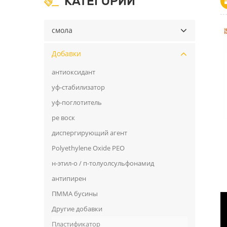
КАТЕГОРИИ
смола
Добавки
антиоксидант
уф-стабилизатор
уф-поглотитель
ре воск
диспергирующий агент
Polyethylene Oxide PEO
н-этил-о / п-толуолсульфонамид
антипирен
ПММА бусины
Другие добавки
Пластификатор