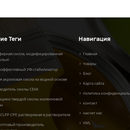
органического красного
пигмента и пигмент
желтый на масляной
основе &; ; растворитель
на основе 5024, 5371, 5018,
7001, 3004/3005 и т. д.
ие Теги
Навигация
фирная смола, модифицированная
Главная
олью
товары
оэффективный УФ-стабилизатор
блог
я акриловая смола на водной основе
Карта сайта
водитель смолы CEVA
политика конфиденциаль
вщики твердой смолы малеиновой
контакт
ты
насчет нас
CLPP CPP, растворимая в растворителе
XML
 оптовый производитель