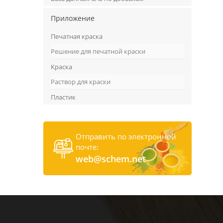
Приложение
Печатная краска
Решение для печатной краски
Краска
Раствор для краски
Пластик
Отправить по электронной
почте:
web@schem.net