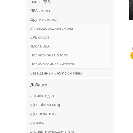
смола ПВБ
ПВА смола
Другие смолы
Углеводородная смола
CPE смола
смола ЭВА
Полиэфирная смола
Полимолочная кислота
База данных CAS по смолам
Добавки
антиоксидант
уф-стабилизатор
уф-поглотитель
ре воск
диспергирующий агент