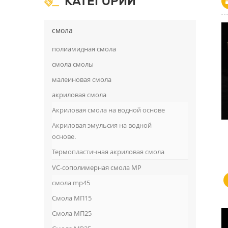
КАТЕГОРИИ
смола
полиамидная смола
смола смолы
малеиновая смола
акриловая смола
Акриловая смола на водной основе
Акриловая эмульсия на водной
основе.
Термопластичная акриловая смола
VC-сополимерная смола MP
смола mp45
Смола МП15
Смола МП25