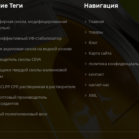
ие Теги
Навигация
фирная смола, модифицированная
Главная
олью
товары
оэффективный УФ-стабилизатор
блог
я акриловая смола на водной основе
Карта сайта
водитель смолы CEVA
политика конфиденциаль
вщики твердой смолы малеиновой
контакт
ты
насчет нас
CLPP CPP, растворимая в растворителе
XML
 оптовый производитель
ксидантов
ый полиэтиленовый воск