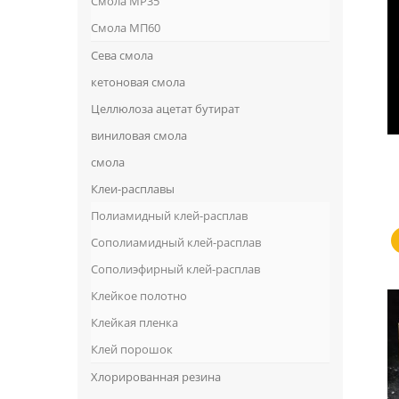
Смола MP35
Смола МП60
Сева смола
кетоновая смола
Целлюлоза ацетат бутират
виниловая смола
смола
Клеи-расплавы
Полиамидный клей-расплав
Сополиамидный клей-расплав
Сополиэфирный клей-расплав
Клейкое полотно
Клейкая пленка
Клей порошок
Хлорированная резина