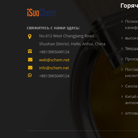
Горяч
Полиэ
свяжитесь с нами здесь:
каниф
No.612 West Changjiang Road,
высок
Shushan District, Hefei, Anhui, China
Тверда
+8613965049124
Произ
web@schem.net
info@schem.net
Поста
кисло
+8613965049124
Смола 
Китай
антио
oптов