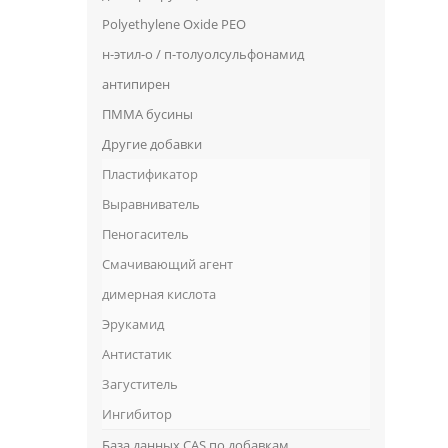
Polyethylene Oxide PEO
н-этил-о / п-толуолсульфонамид
антипирен
ПММА бусины
Другие добавки
Пластификатор
Выравниватель
Пеногаситель
Смачивающий агент
димерная кислота
Эрукамид
Антистатик
Загуститель
Ингибитор
База данных CAS по добавкам