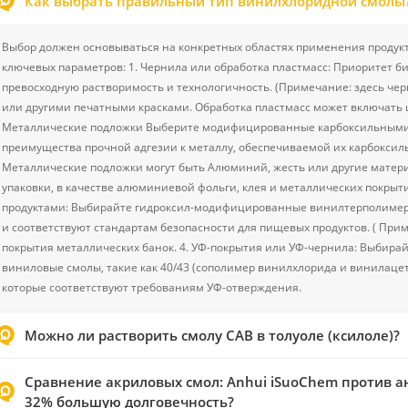
Как выбрать правильный тип винилхлоридной смолы
Выбор должен основываться на конкретных областях применения продукт
ключевых параметров: 1. Чернила или обработка пластмасс: Приоритет б
превосходную растворимость и технологичность. (Примечание: здесь чер
или другими печатными красками. Обработка пластмасс может включать цве
Металлические подложки Выберите модифицированные карбоксильными 
преимущества прочной адгезии к металлу, обеспечиваемой их карбокси
Металлические подложки могут быть Алюминий, жесть или другие матер
упаковки, в качестве алюминиевой фольги, клея и металлических покрыт
продуктами: Выбирайте гидроксил-модифицированные винилтерполимер
и соответствуют стандартам безопасности для пищевых продуктов. ( При
покрытия металлических банок. 4. УФ-покрытия или УФ-чернила: Выбир
виниловые смолы, такие как 40/43 (сополимер винилхлорида и винилацет
которые соответствуют требованиям УФ-отверждения.
Можно ли растворить смолу CAB в толуоле (ксилоле)?
Сравнение акриловых смол: Anhui iSuoChem против ан
32% большую долговечность?