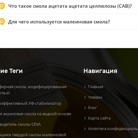
Что такое смола ацетата ацетата целлюлозы (CAB)?
Для чего используется малеиновая смола?
ие Теги
Навигация
фирная смола, модифицированная
Главная
олью
товары
оэффективный УФ-стабилизатор
блог
я акриловая смола на водной основе
Карта сайта
водитель смолы CEVA
политика конфиденциаль
вщики твердой смолы малеиновой