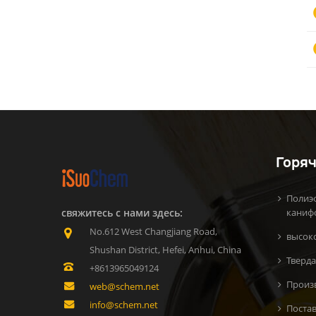
Горяч
Полиэ
свяжитесь с нами здесь:
каниф
No.612 West Changjiang Road,
высок
Shushan District, Hefei, Anhui, China
Тверда
+8613965049124
Произ
web@schem.net
info@schem.net
Поста