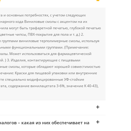
?
а и основных потребностях, с учетом следующих
инарного кода Виниловые смолы с акцентом на их
нила могут быть трафаретной печатью, глубокой печатью
тные чипсы, ПВХ-покрытие для пола и т. д.) 2.
группами виниловые терполимерные смолы, используя
льными функциональными группами. (Примечание:
иалы. Может использоваться для фармацевтической
ий. ) 3. Изделия, контактирующие с пищевыми
ные смолы, которые обладают хорошей совместимостью
мечание: Краски для пищевой упаковки или внутренние
айте специально модифицированные УФ-стойкие
ата, содержание винилацетата 3-6%, значение K 40-43),
алогов – какая из них обеспечивает на