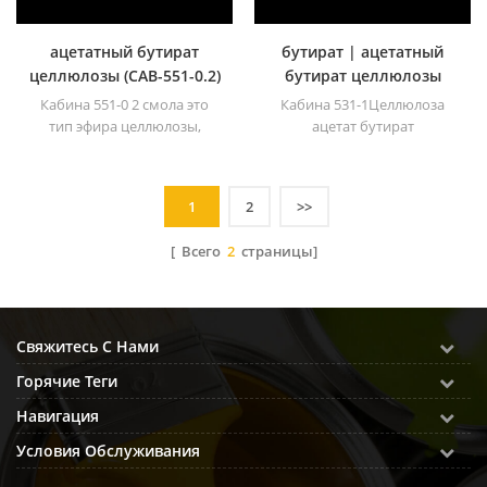
ацетатный бутират
бутират | ацетатный
целлюлозы (CAB-551-0.2)
бутират целлюлозы
(CAB-531-1)
Кабина 551-0 2 смола это
Кабина 531-1Целлюлоза
тип эфира целлюлозы,
ацетат бутират
известный своим высоким
содержанием бутирила и
более низкой
1
2
>>
молекулярной массой Его
можно легко смешать со
[ Всего
2
страницы]
многими типами
сшивающих смол и имеет
более низкую вязкость при
растворевании.
Свяжитесь С Нами
Горячие Теги
Навигация
Условия Обслуживания