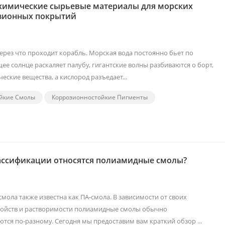
химические сырьевые материалы для морских
зионных покрытий
через что проходит корабль. Морская вода постоянно бьет по
щее солнце раскаляет палубу, гигантские волны разбиваются о борт,
еские вещества, а кислород разъедает...
йкие Смолы
Коррозионностойкие Пигменты
лассификации относятся полиамидные смолы?
мола также известна как ПА-смола. В зависимости от своих
войств и растворимости полиамидные смолы обычно
тся по-разному. Сегодня мы предоставим вам краткий обзор ...