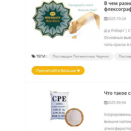
В чем разн
флексогра
2025-10-24
Д-р Роберт | 
Основные выво
типа красок в 
ТЕГИ :
Поставщик Пигментных Чернил
Поста
Прочитайте Больше
Что такое 
2025-09-04
Хлорированны
внешне напом
атмосферостой