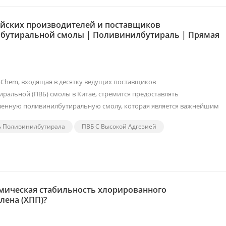
айских производителей и поставщиков
бутиральной смолы | Поливинилбутираль | Прямая
Chem, входящая в десятку ведущих поставщиков
ральной (ПВБ) смолы в Китае, стремится предоставлять
венную поливинилбутиральную смолу, которая является важнейшим
ь Поливинилбутирала
ПВБ С Высокой Адгезией
мическая стабильность хлорированного
лена (ХПП)?