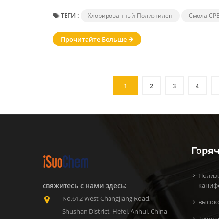
ТЕГИ :
Хлорированный Полиэтилен
Смола CP
Прочитайте Больше
1
2
3
4
Горяч
Полиэ
свяжитесь с нами здесь:
каниф
No.612 West Changjiang Road,
высок
Shushan District, Hefei, Anhui, China
Тверда