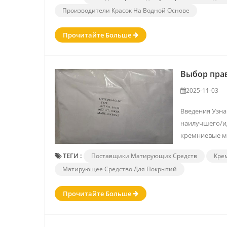
Производители Красок На Водной Основе
Прочитайте Больше
Выбор пра
2025-11-03
Введения Узна
наилучшего/ид
кремниевые ма
ТЕГИ :
Поставщики Матирующих Средств
Кре
Матирующее Средство Для Покрытий
Прочитайте Больше