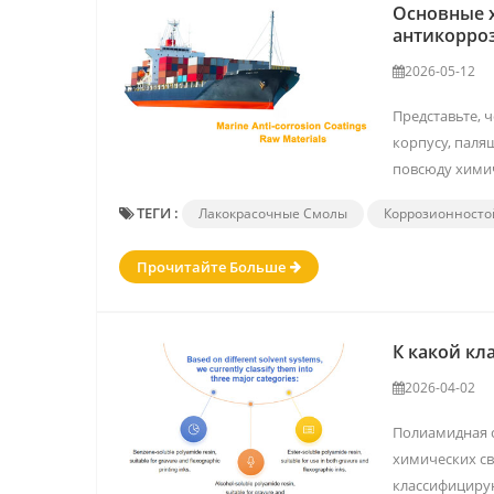
Основные 
антикорро
2026-05-12
Представьте, 
корпусу, паля
повсюду химич
ТЕГИ :
Лакокрасочные Смолы
Коррозионносто
Прочитайте Больше
К какой к
2026-04-02
Полиамидная с
химических с
классифицирую