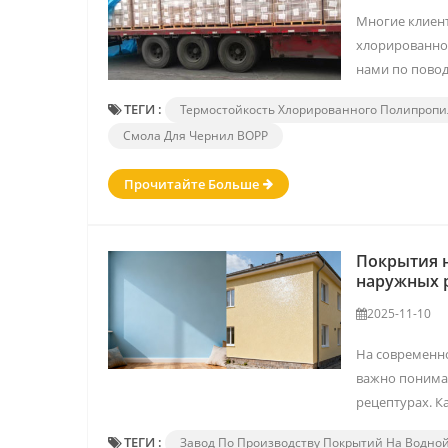
Многие клиент
хлорированног
нами по повод
ТЕГИ :
Термостойкость Хлорированного Полипроп
Смола Для Чернил BOPP
Прочитайте Больше
Покрытия н
наружных р
2025-11-10
На современн
важно понима
рецептурах. Ка
ТЕГИ :
Завод По Производству Покрытий На Водно