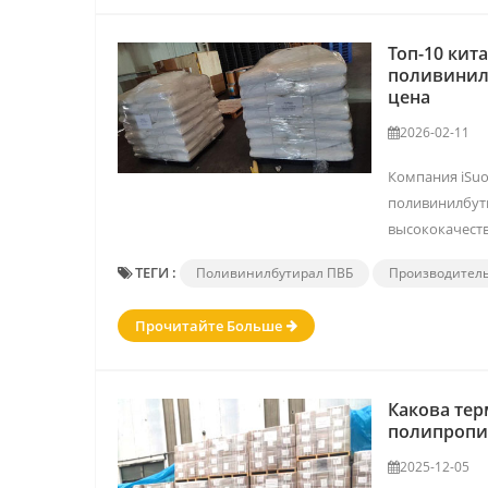
Топ-10 кит
поливинил
цена
2026-02-11
Компания iSuo
поливинилбути
высококачест
пр...
ТЕГИ :
Поливинилбутирал ПВБ
Производител
Прочитайте Больше
Какова тер
полипропи
2025-12-05