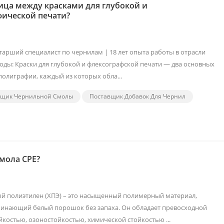
ица между красками для глубокой и
фической печати?
Старший специалист по чернилам | 18 лет опыта работы в отрасли
ды: Краски для глубокой и флексографской печати — два основных
полиграфии, каждый из которых обла...
вщик Чернильной Смолы
Поставщик Добавок Для Чернил
смола CPE?
й полиэтилен (ХПЭ) – это насыщенный полимерный материал,
инающий белый порошок без запаха. Он обладает превосходной
костью, озоностойкостью, химической стойкостью ...