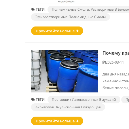
ТЕГИ :
Полиамидные Смолы, Растворимые В Бензо
Эфиррастворимые Полиамидные Смолы
Прочитайте Больше
Почему кра
2026-03-11
Два дня назад
каменной стен
белые полосы, 
ТЕГИ :
Поставщик Лакокрасочных Эмульсий
П
Акриловая Эмульсионная Связующая
Прочитайте Больше