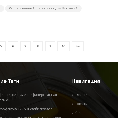
E
Хлорированный Полиэтилен Для Покрытий
5
6
7
8
9
10
>>
ие Теги
Навигация
фирная смола, модифицированная
Главная
олью
товары
оэффективный УФ-стабилизатор
блог
я акриловая смола на водной основе