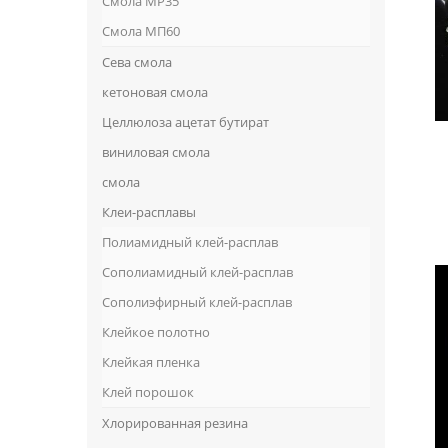
Смола MP35
Смола МП60
Сева смола
кетоновая смола
Целлюлоза ацетат бутират
виниловая смола
смола
Клеи-расплавы
Полиамидный клей-расплав
Сополиамидный клей-расплав
Сополиэфирный клей-расплав
Клейкое полотно
Клейкая пленка
Клей порошок
Хлорированная резина