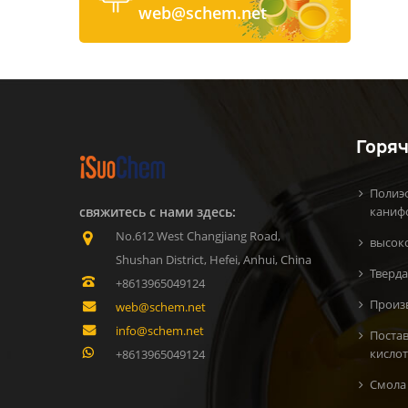
web@schem.net
Горяч
Полиэ
свяжитесь с нами здесь:
каниф
No.612 West Changjiang Road,
высок
Shushan District, Hefei, Anhui, China
Тверда
+8613965049124
Произ
web@schem.net
info@schem.net
Поста
кисло
+8613965049124
Смола 