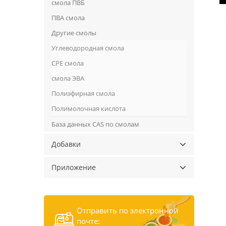
смола ПВБ
ПВА смола
Другие смолы
Углеводородная смола
CPE смола
смола ЭВА
Полиэфирная смола
Полимолочная кислота
База данных CAS по смолам
Добавки
Приложение
Отправить по электронной
почте: