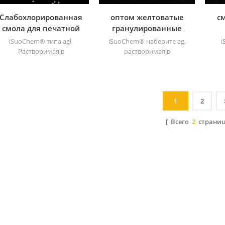
Слабохлорированная
оптом желтоватые
с
смола для печатной
гранулированные
краски
смолы cpp
iSuoChem® типа agl,
iSuoChem® наберите ag,
i
Растворимая в
растворимая в
растворителе смола СРРР
растворителе
рас
является растворимым в
хлорированная
явл
растворителе
полипропиленовая смола
хлорированным
cpp растворимый в
1
2
полипропиленом
растворителе
усилитель адгезии для
хлорированный
ус
полиолефиновых
полипропиленовый
[ Всего
2
страни
субстратов. имеет
усилитель адгезии для
отличную адгезию к пп,
полиолефиновые
от
pe, epdm &; ; ТПО
субстраты.
материалы.