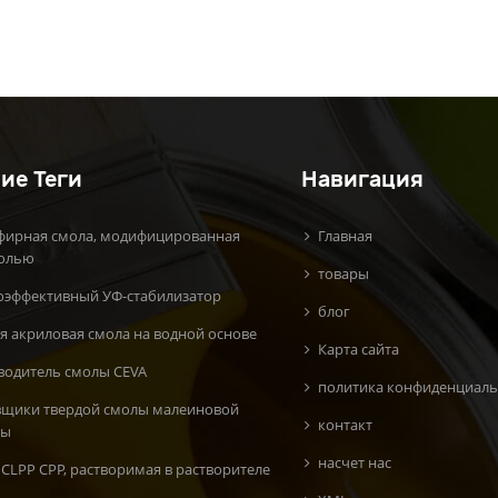
ие Теги
Навигация
фирная смола, модифицированная
Главная
олью
товары
оэффективный УФ-стабилизатор
блог
я акриловая смола на водной основе
Карта сайта
водитель смолы CEVA
политика конфиденциаль
вщики твердой смолы малеиновой
контакт
ты
насчет нас
CLPP CPP, растворимая в растворителе