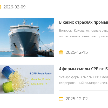
бензолрастворимый CPP (28–35
2026-02-09
полипропиленовым пленкам и бу
чернил. Растворимый в сложных.
В каких отраслях промы
хлорированная связующ
Вопросы: Каковы основные отр
ли различия в сценариях приме
связующий смола MP Также на
сополимерной смолой VC. Полн
2025-12-15
винилизобутилового эфира. В Goo
«хлоропреновая смола». Первона
4 формы смолы CPP от 
именно вам смолу CPP?
Четыре формы смолы CPP Смола
хлорированный полипропилен, 
основном доступен в двух осно
также производят вспененные м
2025-12-02
не рекомендуются к экспорту).
в виде раствор...