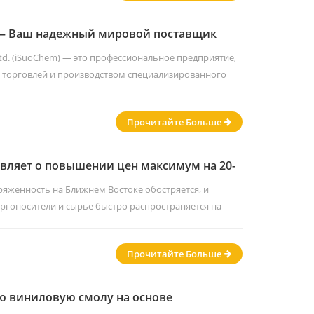
 приори...
d. — Ваш надежный мировой поставщик
микатов и эффектных пигментов.
td. (iSuoChem) — это профессиональное предприятие,
торговлей и производством специализированного
фектные пигменты, смолы, добавки и клеи. Обладая
ы в отрасли, мы обслуживаем международные рынки и
Прочитайте Больше
к экспортер и контрактный OEM-производитель,
вляет о повышении цен максимум на 20-
емедленно
ряженность на Ближнем Востоке обостряется, и
ергоносители и сырье быстро распространяется на
 этом месяце многие мировые химические гиганты
ении цен — до 60% — на весь свой ассортимент
Прочитайте Больше
астях бизнеса, обслуживающих рынки Азии, Европы и
ю виниловую смолу на основе