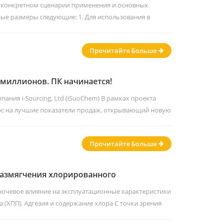
а и винилацетата (VC/VAc)?
 конкретном сценарии применения и основных
ые размеры следующие: 1. Для использования в
ьные смолы (например, для красок для трафаретной
ати и т. д.) или для обработки пластмасс (цветные
Прочитайте Больше
я сополимерная смола винилхлорида и винилацетата
 миллионов. ПК начинается!
ния i-Sourcing, Ltd (iSuoChem) В рамках проекта
курс на лучшие показатели продаж, открывающий новую
 достичь целевого показателя продаж в 320 миллионов
нда по продажам за рубежом запускает первый этап
Прочитайте Больше
ж в марте и апреле. Мы продолжим прилагать все
размягчения хлорированного
различным содержанием хлора.
лючевое влияние на эксплуатационные характеристики
(ХПП). Адгезия и содержание хлора С точки зрения
хлорированный полипропилен CPP (26%-28%) и