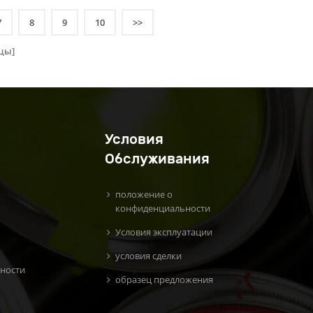
7
8
9
10
>>
цы]
Условия
Обслуживания
положение о
конфиденциальности
Условия эксплуатации
условия сделки
ности
образец предложения