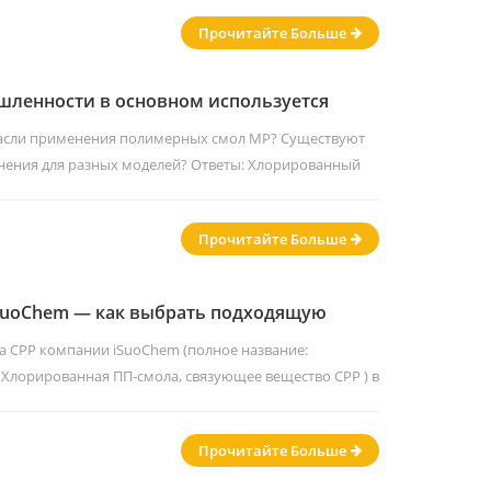
%) демонстрируют более сильную адгезию к
Прочитайте Больше
маге, что делает их пригодными для грунтовки
..
шленности в основном используется
ая смола MP?
асли применения полимерных смол MP? Существуют
нения для разных моделей? Ответы: Хлорированный
зывается хлорированными MP-смолами или
ое название — сополимер винилхлорида и
Прочитайте Больше
gle Translate это часто переводится как
чально марки с...
iSuoChem — как выбрать подходящую
 CPP компании iSuoChem (полное название:
Хлорированная ПП-смола, связующее вещество CPP ) в
вных формах: порошке и гранулах. Некоторые заводы
атериалы (из-за устаревших технологий они больше
Прочитайте Больше
 Кроме того, некоторым клиентам требуется смола CPP