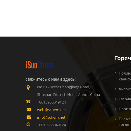
Горяч
Полиэ
свяжитесь с нами здесь:
каниф
No.612 West Changjiang Road,
высок
Shushan District, Hefei, Anhui, China
Тверда
+8613965049124
Произ
web@schem.net
info@schem.net
Поста
кисло
+8613965049124