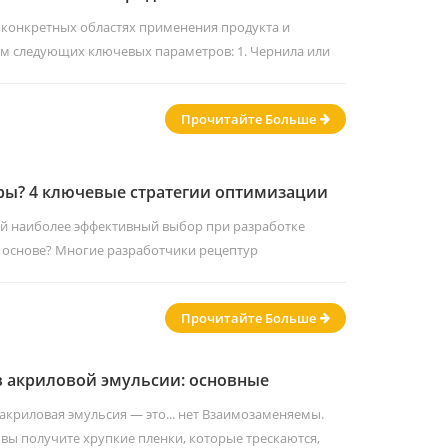
 конкретных областях применения продукта и
ом следующих ключевых параметров: 1. Чернила или
т бинарного кода Виниловые смолы с акцентом на их
технологичность. (Примечание: здесь чернила могут
Прочитайте Больше
убокой печатью или другими печатными красками.
ры? 4 ключевые стратегии оптимизации
х материалов.
ый наиболее эффективный выбор при разработке
 основе? Многие разработчики рецептур
ьзовать самый мощный и универсальный диспергатор.
что низкомолекулярные диспергаторы
Прочитайте Больше
 ослабить водостойкость готовой пленки — скрытая
покрытий. Это...
в акриловой эмульсии: основные
водство по применению.
 акриловая эмульсия — это... нет Взаимозаменяемы.
вы получите хрупкие пленки, которые трескаются,