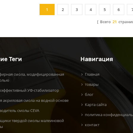
1
2
3
4
5
6
[ Всего
21
страни
ие Теги
Навигация
фирная смола, модифицированная
Главная
олью
товары
оэффективный УФ-стабилизатор
блог
я акриловая смола на водной основе
Карта сайта
водитель смолы CEVA
политика конфиденциаль
вщики твердой смолы малеиновой
контакт
ты