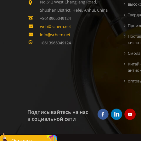
No.612 West Changjiang Road,
высок
Shushan District, Hefei, Anhui, China
Тверда
+8613965049124
Произ
web@schem.net
info@schem.net
Поста
кисло
+8613965049124
Смола 
Китай
антио
oптов
Подписывайтесь на нас
в социальной сети
Оставить