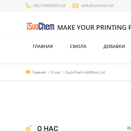
+8613965049124
web@schem.net
ГЛАВНАЯ
СМОЛА
ДОБАВКИ
Главная
/
О нас
/
iSuoChem Additive List
О НАС
i