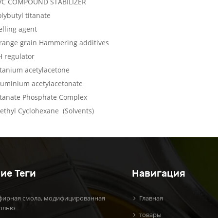
VC COMPOUND STABILIZER
lybutyl titanate
elling agent
range grain Hammering additives
H regulator
itanium acetylacetone
luminium acetylacetonate
itanate Phosphate Complex
ethyl Cyclohexane (Solvents)
ие Теги
Навигация
фирная смола, модифицированная
Главная
олью
товары