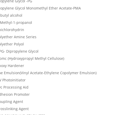
ropylene Glycol -PG
ropylene Glycol Monomethyl Ether Acetate-PMA
butyl alcohol
-Methyl-1-propanol
pichlorohydrin
olyether Amine Series
lyether Polyol
PG- Dipropylene Glycol
pmc (Hydroxypropyl Methyl Cellulose)
poxy Hardener
ae Emulsion(Vinyl Acetate-Ethylene Copolymer Emulsion)
 Photoinitiator
vc Processing Aid
dhesion Promoter
oupling Agent
rosslinking Agent