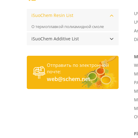
UV
iSuoChem Resin List
U
О термоплавкой полиамидной смоле
A
iSuoChem Additive List
D
M
Отправить по электронной
W
почте:
M
web@schem.net
P
M
M
M
O
F