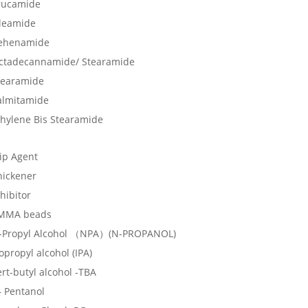
rucamide
leamide
ehenamide
ctadecannamide/ Stearamide
tearamide
almitamide
thylene Bis Stearamide
lip Agent
hickener
hibitor
MMA beads
-Propyl Alcohol （NPA）(N-PROPANOL)
opropyl alcohol (IPA)
rt-butyl alcohol -TBA
– Pentanol