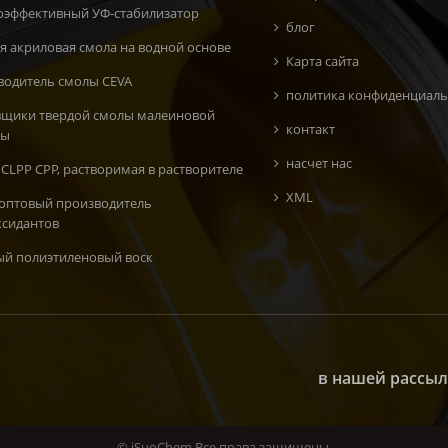
оэффективный УФ-стабилизатор
блог
я акриловая смола на водной основе
Карта сайта
водитель смолы CEVA
политика конфиденциаль
вщики твердой смолы малеиновой
контакт
ты
насчет нас
CLPP CPP, растворимая в растворителе
XML
 оптовый производитель
ксидантов
ый полиэтиленовый воск
в нашей рассыл
© iSuoChem Все права защищены.