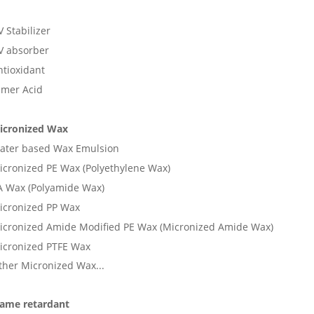
 Stabilizer
V absorber
ntioxidant
imer Acid
icronized Wax
ater based Wax Emulsion
icronized PE Wax (Polyethylene Wax)
A Wax (Polyamide Wax)
icronized PP Wax
icronized Amide Modified PE Wax (Micronized Amide Wax)
icronized PTFE Wax
ther Micronized Wax...
lame retardant