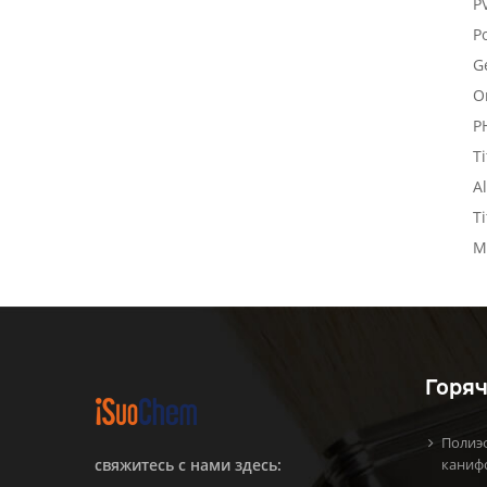
P
Po
G
O
P
T
A
T
M
Горяч
Полиэ
свяжитесь с нами здесь:
каниф