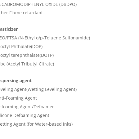
ECABROMODIPHENYL OXIDE (DBDPO)
ther Flame retardant...
asticizer
EO/PTSA (N-Ethyl o/p-Toluene Sulfonamide)
ioctyl Phthalate(DOP)
ioctyl terephthalate(DOTP)
bc (Acetyl Tributyl Citrate)
ispersing agent
eveling Agent(Wetting Leveling Agent)
nti-Foaming Agent
efoaming Agent/Defoamer
ilicone Defoaming Agent
etting Agent (for Water-based inks)