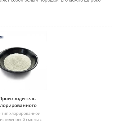
Производитель
хлорированного
полиэтилена с
о тип хлорированной
высоким
иэтиленовой смолы с
содержанием Cl
оким содержанием Cl.