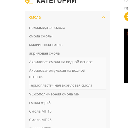
КАТЕГОРИИ
п
смола
полиамидная смола
смола смолы
малеиновая смола
акриловая смола
Акриловая смола на водной основе
Акриловая эмульсия на водной
основе.
Термопластичная акриловая смола
VC-сополимерная смола MP
смола mp45
Смола МП15
Смола МП25