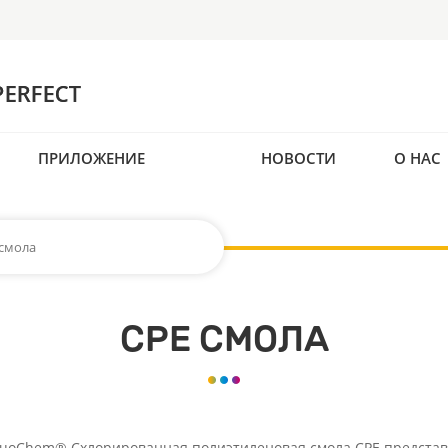
ПРИЛОЖЕНИЕ
НОВОСТИ
О НАС
 смола
CPE СМОЛА
SuoChem® C
хлорированная полиэтиленовая смола CPE представ