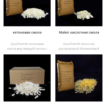
кетоновая смола
Maleic кислотная смола
iSuoChem® кетоновая
iSuoChem® Алкоголь
смола вид твердой смолы с
растворимый Малеиновый
высокой
Кислотная смола может
фотостабильностью. его
быть растворена в
нетоксичный и светлый. и
смешанном растворителе
он растворим в любом
толуола и спирта или
растворителе,
алкоголями растворитель.
используемом в
Он предлагает высокий
лакокрасочной
блеск и быстрый сушка.
промышленности, кроме
жирных алканов и воды