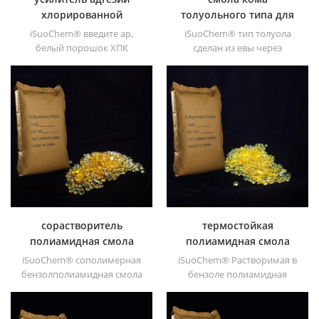
хлорированной
толуольного типа для
полиолефиновой смолы
покрытия
iSuoChem® введите ap,
iSuoChem® тип толуола
cpp
белый порошок ХПК
сделан из евы через
хлорированной
модификация. его можно
полиолефиновой смолы -
растворить в органическом
растворимый в
растворителе, таком как
растворителе
толуол, сложный эфир и т. д.
хлорированный
полипропилен усилитель
адгезии для
полиолефиновых
субстратов. имеет отличную
адгезию к пп, pe, epdm &; ;
ТПО материалы.
сорастворитель
термостойкая
полиамидная смола
полиамидная смола
dt501 для чернил
dt508
iSuoChem® сополимерная
iSuoChem® Растворимая в
бензолполиамидная смола
бензоле полиамидная
dt501 обеспечивает
смола dt508 предлагает
отличную адгезию,
отличную адгезию и
умеренную температуру
умеренную температуру