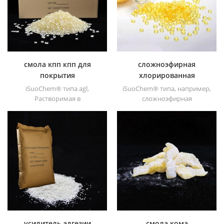
полиамидные смолы,
полипропиленовый
растворимые в толуоле,
усилитель адгезии для
различных типов,, таких как
полиолефиновые
DT501,, DT501H,, DT508,,
субстраты.
DT588, и DT556..
смола кпп кпп для
сложноэфирная
покрытия
хлорированная
полипропиленовая
iSuoChem® типа agl,
iSuoChem® типа, например,
смола
Растворимая в
сложноэфирная
растворителе смола СРРР
хлорированная
является растворимым в
полипропиленовая смола
растворителе
представляет собой
хлорированным
растворимый в эфире или
полипропиленом усилитель
кетоне хлорированный
адгезии для
полипропиленовый
полиолефиновых
промотор адгезии для
субстратов. имеет отличную
полиолефиновых подложек.
адгезию к пп, pe, epdm &; ;
имеет отличную адгезию к
ТПО материалы.
pp, pe, epdm &; ; ТПО
материалы.
усилитель адгезии
смола кома