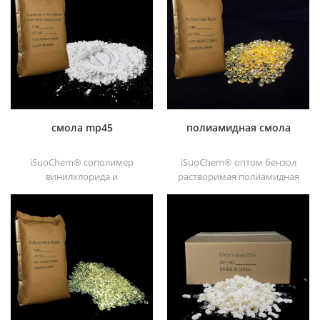
растворителе
хорошая растворимость,
хлорированный
высокая прозрачность,
полипропиленовый
хорошая печатность и
усилитель адгезии для
хорошая транзитивность.
полиолефиновые
субстраты.
смола mp45
полиамидная смола
iSuoChem® сополимер
iSuoChem® оптом бензол
винилхлорида и
растворимая полиамидная
винилизобутилового эфира,
смола в различных типах,
также называемый смола
таких как dt501, dt501h,
mp45. Это хороший тип
dt508, dt588 и dt556 ,
хлорированного
связующего,
разработанный для
печатной краски и тяжелых
антикоррозийных красок