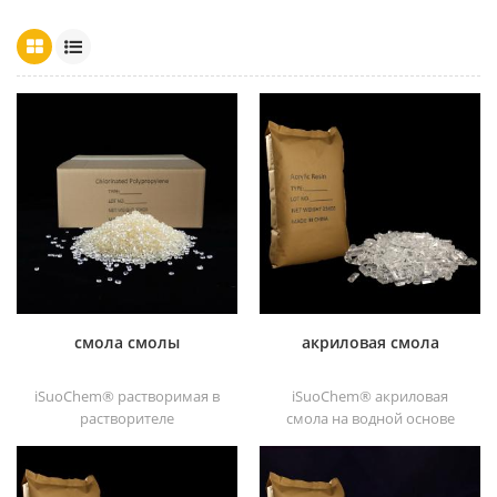
смола смолы
акриловая смола
iSuoChem® растворимая в
iSuoChem® акриловая
растворителе
смола на водной основе
хлорированная
является прозрачным
полипропиленовая смола
отличные блески,
растворимый в
абразивостойкость,