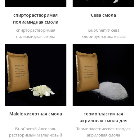
спирторастворимая
Сева смола
полиамидная смола
спирторастворимая
iSuoChem® сева
полиамидная смола
хлорируется эва из эва
iSuoChem®. мы можем
через модификация. его
поставить
можно растворить в
спирторастворимую
органическом
полиамидную смолу
растворителе, таком как
различных типов,
толуол, сложный эфир и т. д.
например, DT610, DT610A,
DT610H и dt6245
Maleic кислотная смола
термопластичная
акриловая смола для
чернил
iSuoChem® Алкоголь
Термопластическая твердая
растворимый Малеиновый
акриловая смола