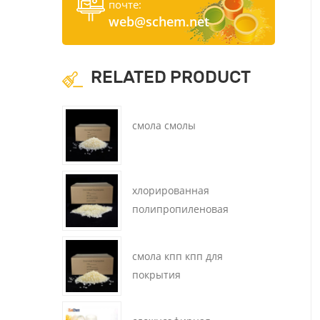
почте:
web@schem.net
RELATED PRODUCT
смола смолы
хлорированная
полипропиленовая
смола cpp для печатной
краски
смола кпп кпп для
покрытия