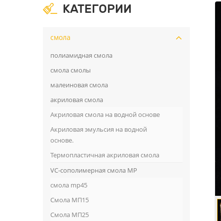
КАТЕГОРИИ
смола
полиамидная смола
смола смолы
малеиновая смола
акриловая смола
Акриловая смола на водной основе
Акриловая эмульсия на водной
основе.
Термопластичная акриловая смола
VC-сополимерная смола MP
смола mp45
Смола МП15
Смола МП25