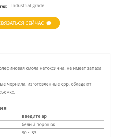
Industrial grade
res:
СВЯЗАТЬСЯ СЕЙЧАС
лефиновая смола нетоксична, не имеет запаха
ные чернила, изготовленные cpp, обладают
съемке.
ия
введите ap
белый порошок
30 ~ 33