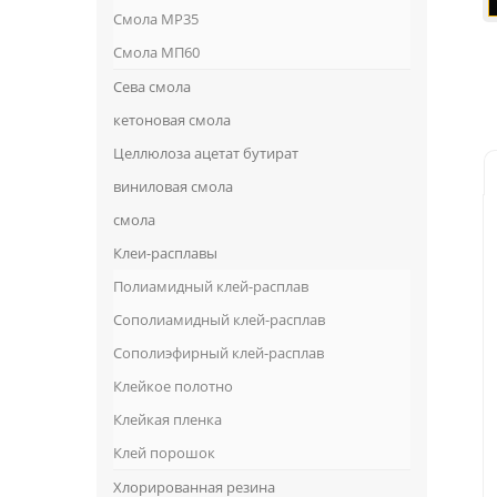
Смола MP35
Смола МП60
Сева смола
кетоновая смола
Целлюлоза ацетат бутират
виниловая смола
смола
Клеи-расплавы
Полиамидный клей-расплав
Сополиамидный клей-расплав
Сополиэфирный клей-расплав
Клейкое полотно
Клейкая пленка
Клей порошок
Хлорированная резина