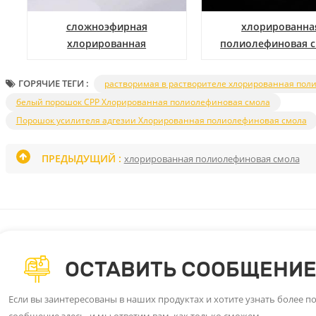
сложноэфирная
хлорированна
хлорированная
полиолефиновая 
полипропиленовая смола
ГОРЯЧИЕ ТЕГИ :
растворимая в растворителе хлорированная пол
белый порошок CPP Хлорированная полиолефиновая смола
Порошок усилителя адгезии Хлорированная полиолефиновая смола
ПРЕДЫДУЩИЙ :
хлорированная полиолефиновая смола
ОСТАВИТЬ СООБЩЕНИ
Если вы заинтересованы в наших продуктах и ​​хотите узнать более
сообщение здесь, и мы ответим вам, как только сможем.