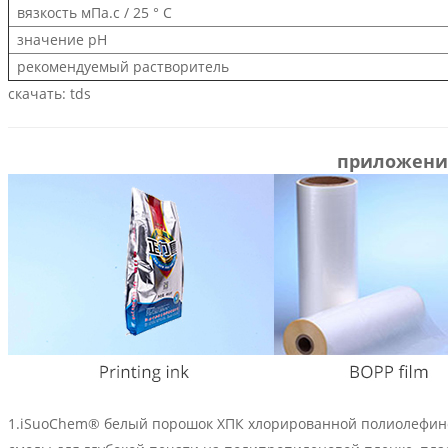
вязкость мПа.с / 25 ° С
значение рН
рекомендуемый растворитель
скачать: tds
приложени
1.iSuoChem® белый порошок ХПК хлорированной полиолефин