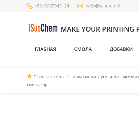
+8613965049124
web@schem.net
ГЛАВНАЯ
СМОЛА
ДОБАВКИ
Главная
/
смола
/
смола смолы
/
усилитель адгезии
смолы cpp