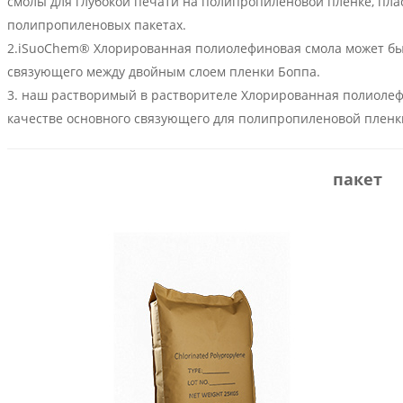
смолы для глубокой печати на полипропиленовой пленке, плас
полипропиленовых пакетах.
2.iSuoChem®
Хлорированная полиолефиновая смола
может бы
связующего между двойным слоем пленки Боппа.
3. наш
растворимый в растворителе
Хлорированная полиолеф
качестве основного связующего для полипропиленовой пленк
пакет