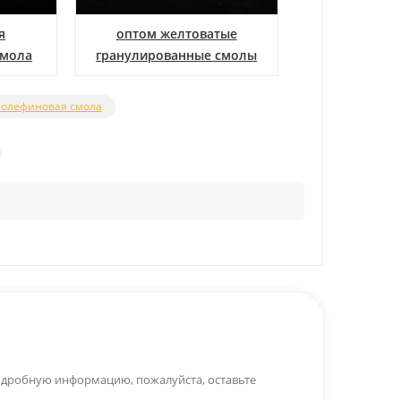
я
оптом желтоватые
смола
смола
гранулированные смолы
cpp
иолефиновая смола
Е
 подробную информацию, пожалуйста, оставьте