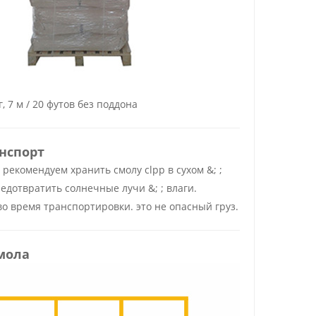
 7 м / 20 футов без поддона
анспорт
рекомендуем хранить смолу clpp в сухом &; ;
едотвратить солнечные лучи &; ; влаги.
во время транспортировки. это не опасный груз.
мола