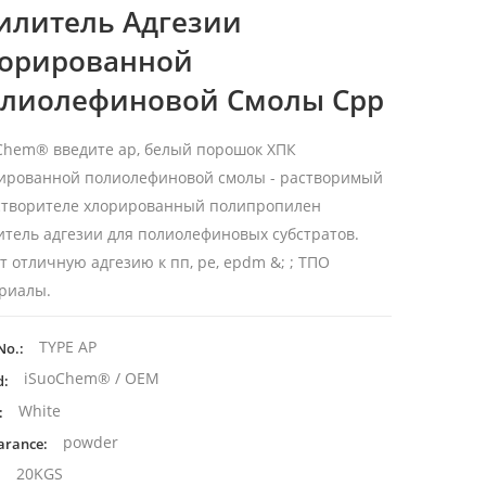
илитель Адгезии
орированной
лиолефиновой Смолы Cpp
oChem®
введите ap,
белый порошок ХПК
ированной полиолефиновой смолы - растворимый
створителе хлорированный полипропилен
итель адгезии для полиолефиновых субстратов.
т отличную адгезию к пп, pe, epdm &; ; ТПО
риалы.
TYPE AP
No.:
iSuoChem® / OEM
d:
White
:
powder
arance:
20KGS
: