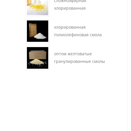
сложноэфирная
хлорированная
полипропиленовая
смола
хлорированная
полиолефиновая смола
оптом желтоватые
гранулированные смолы
cpp