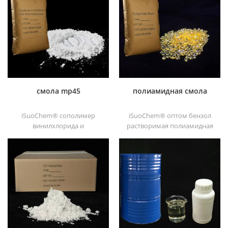
растворителе
хорошая растворимость,
хлорированный
высокая прозрачность,
полипропиленовый
хорошая печатность и
усилитель адгезии для
хорошая транзитивность.
полиолефиновые
субстраты.
смола mp45
полиамидная смола
iSuoChem® сополимер
iSuoChem® оптом бензол
винилхлорида и
растворимая полиамидная
винилизобутилового эфира,
смола в различных типах,
также называемый смола
таких как dt501, dt501h,
mp45. Это хороший тип
dt508, dt588 и dt556 ,
хлорированного
связующего,
разработанный для
печатной краски и тяжелых
антикоррозийных красок