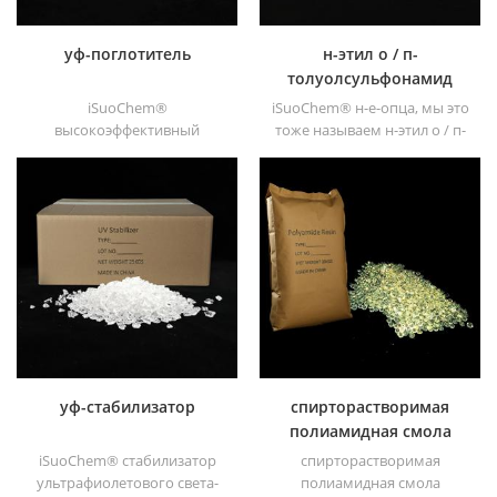
уф-поглотитель
н-этил о / п-
толуолсульфонамид
iSuoChem®
iSuoChem® н-е-опца, мы это
высокоэффективный
тоже называем н-этил о / п-
ультрафиолетовый
толуолсульфонамид , о / п-
поглотитель, с хорошей
толуолсульфонамид, н-этил-
совместимостью, низкой
орто-пара-
летучестью, хорошей
толуолсульфонамид (н-е-о /
ультрафиолетовой
пца).
абсорбцией, подходит для
ПК, домашних животных,
пом, полиамида,
полипропилена,
термопластичного
полиуретана и полиуретана
и т. д.
уф-стабилизатор
спирторастворимая
полиамидная смола
iSuoChem® стабилизатор
спирторастворимая
ультрафиолетового света-
полиамидная смола