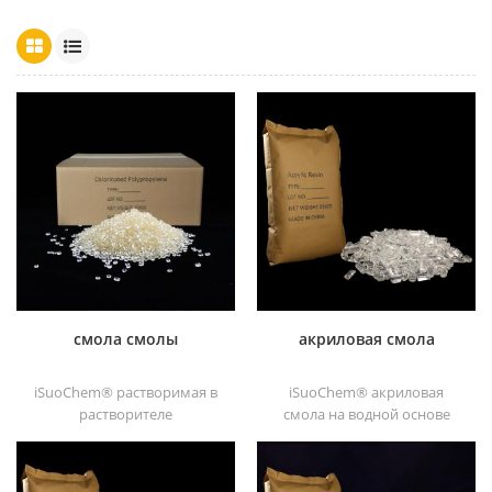
смола смолы
акриловая смола
iSuoChem® растворимая в
iSuoChem® акриловая
растворителе
смола на водной основе
хлорированная
является прозрачным
полипропиленовая смола
отличные блески,
растворимый в
абразивостойкость,