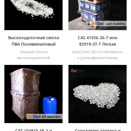
Высокощелочная смола
CAS 41556-26-7 или
ПВА Поливиниловый
82919-37-7 Легкая
спирт
стабильность
Полный список
iSuoChem 292 Устойчивость
высокощелочной
к ультрафиолетовому
поливинилспиртовой
излучению
смолы ПВА.
CAS 104810-48-2 и
Сополимер этилена и