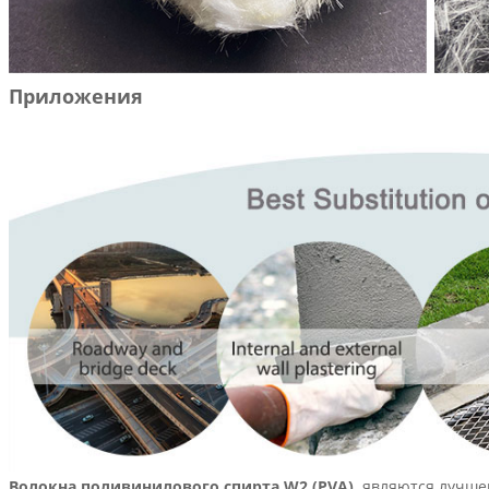
Приложения
Волокна поливинилового спирта W2
(PVA)
являются лучшей 