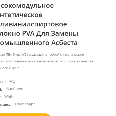
сокомодульное
нтетическое
ливинилспиртовое
локно PVA Для Замены
омышленного Асбеста
но ПВА 5 мм W2 представляет собой синтетическое
но, изготовленное из
поливинилового спирта
в качестве
ного сырья.
W2
No.:
iSuoChem
d:
White
:
Fiber shape
arance: