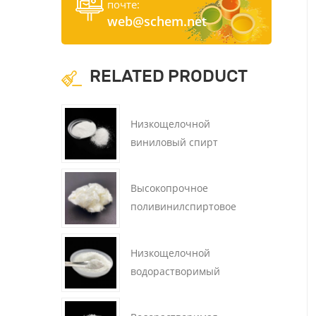
почте:
web@schem.net
RELATED PRODUCT
Низкощелочной
виниловый спирт
Полимерная смола ПВА
Поливиниловый спирт
Высокопрочное
поливинилспиртовое
волокно ПВА
Низкощелочной
водорастворимый
поливиниловый спирт
смола ПВА