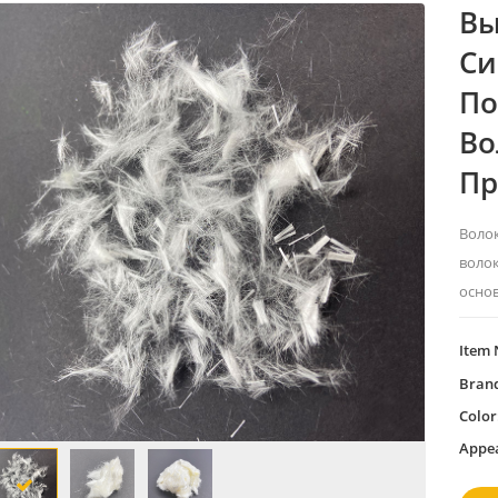
Вы
Си
По
Во
Пр
Волок
волок
основ
Item 
Bran
Color
Appe