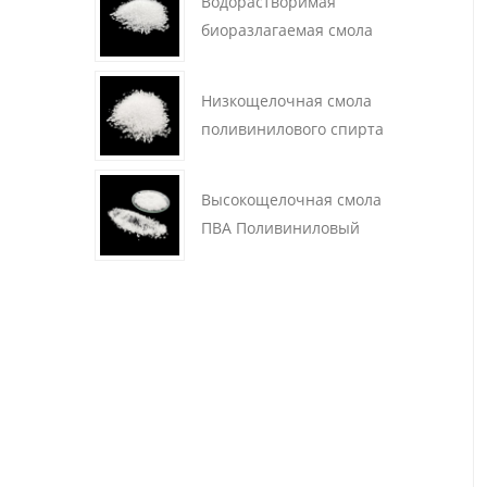
Водорастворимая
биоразлагаемая смола
Поливиниловый спирт
PVOH
Низкощелочная смола
поливинилового спирта
PVA
Высокощелочная смола
ПВА Поливиниловый
спирт