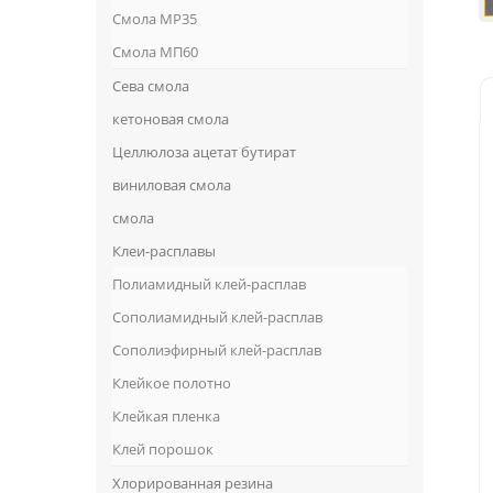
Смола MP35
Смола МП60
Сева смола
кетоновая смола
Целлюлоза ацетат бутират
виниловая смола
смола
Клеи-расплавы
Полиамидный клей-расплав
Сополиамидный клей-расплав
Сополиэфирный клей-расплав
Клейкое полотно
Клейкая пленка
Клей порошок
Хлорированная резина