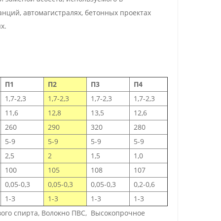
нций, автомагистралях, бетонных проектах
х.
П1
П2
П3
П4
1,7-2,3
1,7-2,3
1,7-2,3
1,7-2,3
11,6
12,8
13,5
12,6
260
290
320
280
5-9
5-9
5-9
5-9
2,5
2
1,5
1,0
100
105
108
107
0,05-0,3
0,05-0,3
0,05-0,3
0,2-0,6
1-3
1-3
1-3
1-3
ого спирта, Волокно ПВС,
Высокопрочное