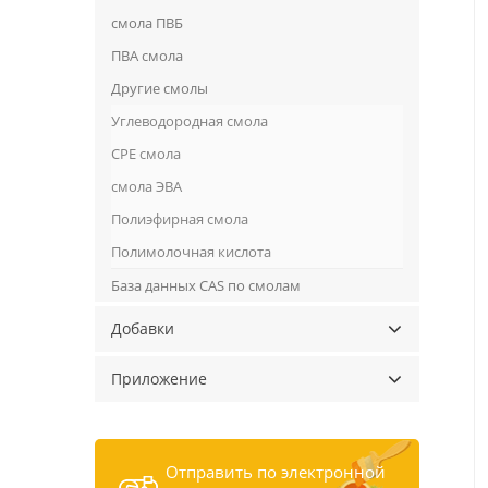
смола ПВБ
ПВА смола
Другие смолы
Углеводородная смола
CPE смола
смола ЭВА
Полиэфирная смола
Полимолочная кислота
База данных CAS по смолам
Добавки
Приложение
Отправить по электронной