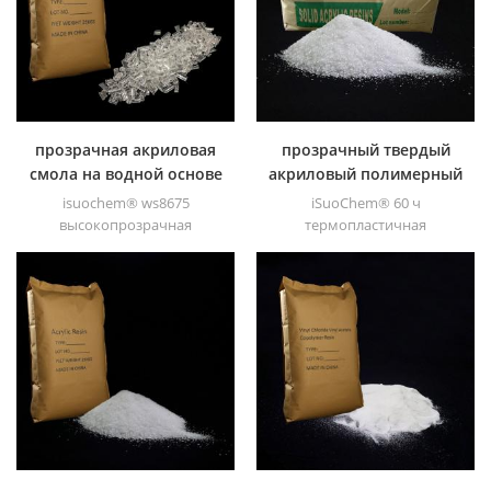
красок.
прозрачностью, хорошей
пригодностью для печати и
хорошей переходностью.
прозрачная акриловая
прозрачный твердый
смола на водной основе
акриловый полимерный
для лака
порошок для краски
isuochem® ws8675
iSuoChem® 60 ч
высокопрозрачная
термопластичная
акриловая смола на водной
акриловая смола в
основе прозрачное твердое
основном используется для
вещество с отличным
сольвентных печатных
блеском, стойкостью к
красок, лаков, пластиковых
истиранию, хорошей
красок, контейнерных
растворимостью, высокой
красок, и т.п.
прозрачностью, хорошей
пригодностью для печати и
хорошей переходностью.