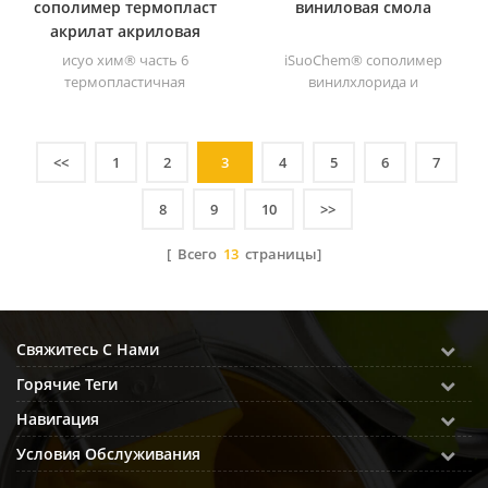
сополимер термопласт
виниловая смола
акрилат акриловая
смола
исуо хим® часть 6
iSuoChem® сополимер
термопластичная
винилхлорида и
акриловая смола
винилацетата ( выхх смола).
представляет собой
белый порошок смола
сополимер
Винилхлорид &; ;
<<
1
2
3
4
5
6
7
метилметакрилата и н-
винилацетатный
бутилметакрилата.,
сополимер. его
8
9
10
>>
обладает высокой
высокомолекулярная смола
термостойкостью и
(молекулярная масса 27000).
[ Всего
13
страницы]
долговечностью.
Свяжитесь С Нами
Горячие Теги
Навигация
Условия Обслуживания