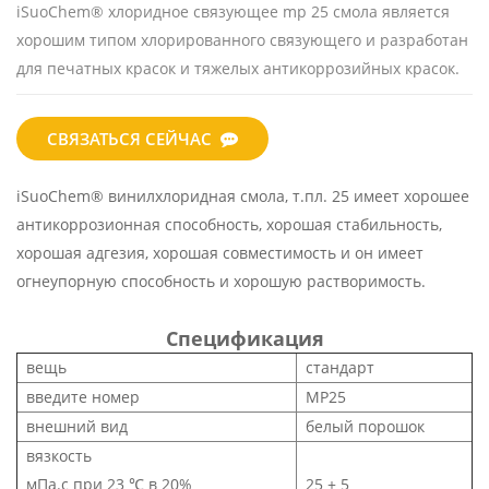
iSuoChem®
хлоридное связующее mp 25 смола
является
хорошим типом хлорированного связующего и разработан
для печатных красок и тяжелых антикоррозийных красок.
СВЯЗАТЬСЯ СЕЙЧАС
iSuoChem®
винилхлоридная смола, т.пл. 25
имеет хорошее
антикоррозионная способность, хорошая стабильность,
хорошая адгезия, хорошая совместимость и он имеет
огнеупорную способность и хорошую растворимость.
Спецификация
вещь
стандарт
введите номер
MP25
внешний вид
белый порошок
вязкость
мПа.с при 23 ℃ в 20%
25 ± 5