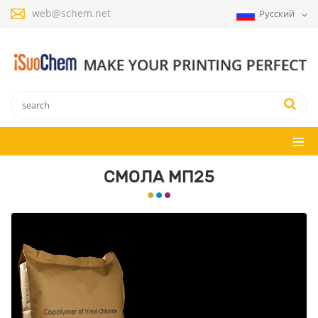
web@schem.net
Русский
СМОЛА МП25