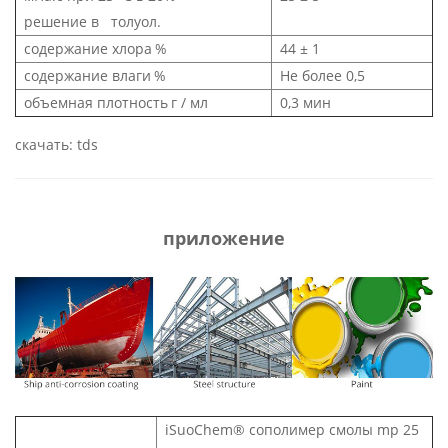
решение в толуол.
содержание хлора
%
44 ± 1
содержание влаги
%
Не более 0,5
объемная плотность
г / мл
0,3 мин
скачать: tds
приложение
iSuoChem®
сополимер смолы mp 25