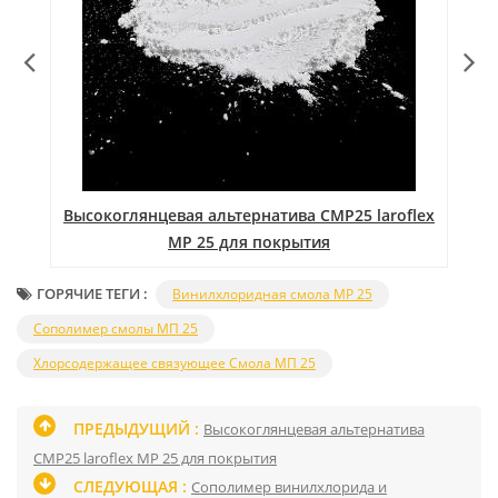
Высокоглянцевая альтернатива CMP25 laroflex
MP 25 для покрытия
ГОРЯЧИЕ ТЕГИ :
Винилхлоридная смола MP 25
Сополимер смолы МП 25
Хлорсодержащее связующее Смола МП 25
ПРЕДЫДУЩИЙ :
Высокоглянцевая альтернатива
CMP25 laroflex MP 25 для покрытия
СЛЕДУЮЩАЯ :
Сополимер винилхлорида и