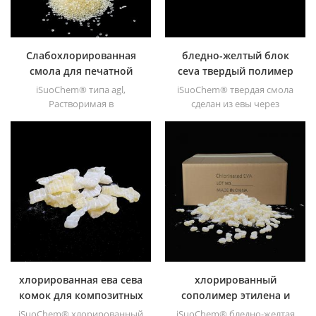
субстратов. имеет отличную
полиолефиновые
адгезию к пп, pe, epdm &;
субстраты.
tpo материалы.
Слабохлорированная
бледно-желтый блок
смола для печатной
ceva твердый полимер
краски
для клеев
iSuoChem® типа agl,
iSuoChem® твердая смола
Растворимая в
сделан из евы через
растворителе смола СРРР
модификация. его можно
является растворимым в
растворить в органическом
растворителе
растворителе, таком как
хлорированным
толуол, сложный эфир и т. д.
полипропиленом усилитель
адгезии для
полиолефиновых
субстратов. имеет отличную
адгезию к пп, pe, epdm &; ;
ТПО материалы.
хлорированная ева сева
хлорированный
комок для композитных
сополимер этилена и
чернил
винилацетата ceva
iSuoChem® хлорированный
iSuoChem® бледно-желтая