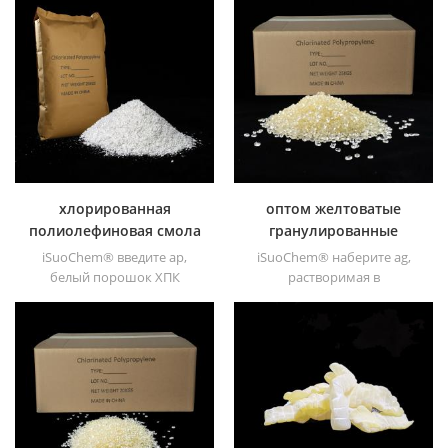
хлорированная
оптом желтоватые
полиолефиновая смола
гранулированные
смолы cpp
iSuoChem® введите ap,
iSuoChem® наберите ag,
белый порошок ХПК
растворимая в
хлорированной
растворителе
полиолефиновой смолы -
хлорированная
растворимый в
полипропиленовая смола
растворителе
cpp растворимый в
хлорированный
растворителе
полипропилен усилитель
хлорированный
адгезии для
полипропиленовый
полиолефиновых
усилитель адгезии для