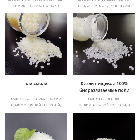
комок ева сева широко
твердая смола сделан из евы
применяется для
через модификация. его
композитных чернил для
можно растворить в
высококачественных
органическом
пластиков ,
растворителе, таком как
толуол, сложный эфир и т. д.
пла смола
Китай пищевой 100%
биоразлагаемые поли
молочнокислые смолы
смола, называемая также
смола на основе
полимолочной кислотой,
полимолочной кислоты, а
которая на 100% основана
также полимерная смола
на биологически
или полилактидная смола,
разлагаемой экологически
которая является 100%
чистой смоле. эта
биоразлагаемой смолой.
полимерная смола
этот поли молочная кислота