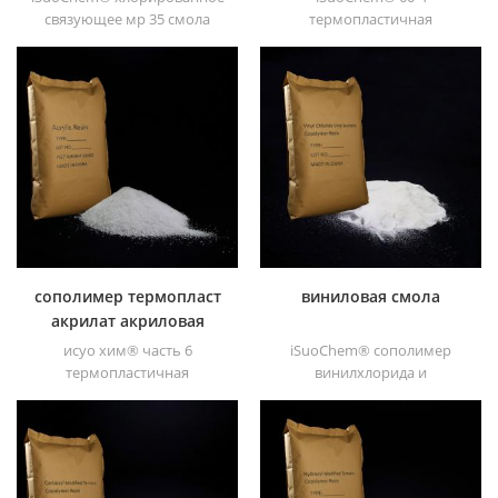
краски
связующее мр 35 смола
термопластичная
является хорошим типом
акриловая смола в
хлорированного
основном используется для
связующего и разработан
сольвентных печатных
для печатных красок и
красок, лаков, пластиковых
тяжелых антикоррозийных
красок, контейнерных
красок.
красок, и т.п.
сополимер термопласт
виниловая смола
акрилат акриловая
смола
исуо хим® часть 6
iSuoChem® сополимер
термопластичная
винилхлорида и
акриловая смола
винилацетата ( выхх смола).
представляет собой
белый порошок смола
сополимер
Винилхлорид &; ;
метилметакрилата и н-
винилацетатный
бутилметакрилата.,
сополимер. его