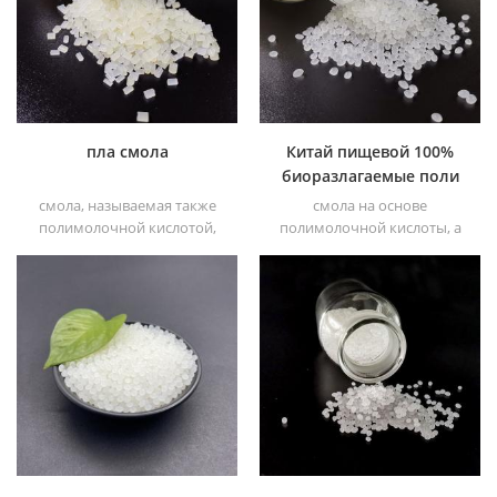
хлорированный
полипропиленовый
усилитель адгезии для
полиолефиновые
субстраты.
пла смола
Китай пищевой 100%
биоразлагаемые поли
молочнокислые смолы
смола, называемая также
смола на основе
полимолочной кислотой,
полимолочной кислоты, а
которая на 100% основана
также полимерная смола
на биологически
или полилактидная смола,
разлагаемой экологически
которая является 100%
чистой смоле. эта
биоразлагаемой смолой.
полимерная смола
этот поли молочная кислота
полимеризуется из
полимеризуется из
молочной кислоты,
молочной кислоты,
полученной из
полученной из
растительных источников,
растительных источников,
таких как кукуруза.
таких как кукуруза.