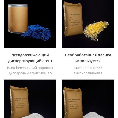
псевдоожижающий
Необработанная пленка
диспергирующий агент
используется
5007
полиамидная смола
iSuoChem® синий порошок
iSuoChem® dt556
dt556
дисперсный агент 5007 я S
высокоглянцевая
состоит из 100%
сорастворитель
специальных производных
полиамидная смола
Cupc. диспергирующий
предлагает отличную
агент 5007 также называют
адгезию и умеренную
псевдоожижающим
температуру размягчения.
агентом. он в основном
подходит для
диспергирования