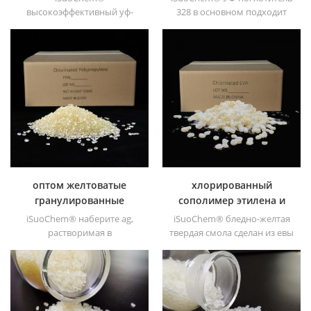
высокоэффективный уф-
328 в основном подходит
поглотитель 326, с хорошей
для полиолефинов,
совместимостью, низкой
полистирола,
летучестью, хорошим уф-
поливинилхлорида (ПВХ),
поглощением.
полиуретана, полиэстера и
других продуктов.
оптом желтоватые
хлорированный
гранулированные
сополимер этилена и
смолы cpp
винилацетата ceva
iSuoChem® наберите ag,
iSuoChem® бледно-желтая
растворимая в
твердая смола сделан из евы
растворителе
через модификация. его
хлорированная
можно растворить в
полипропиленовая смола
органическом
cpp растворимый в
растворителе, таком как
растворителе
толуол, сложный эфир и т. д.