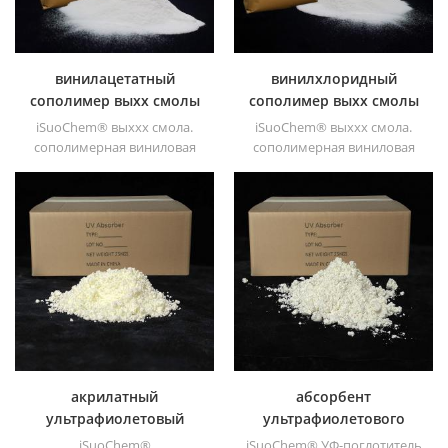
технического углерода, а
также синего и зеленого
цветов в масле на основе &; ;
растворитель на основе
винилацетатный
винилхлоридный
5577, 5371, 5015, 5024, 5013,
сополимер выхх смолы
сополимер выхх смолы
5019, 7001, 5474, 38500f3 и т.
iSuoChem® выххх смола.
iSuoChem® выххх смола.
д.
сополимерная виниловая
сополимерная виниловая
смола (эквивалент смолы
смола (эквивалент смолы
Dow Vyhh) Винилхлорид &; ;
Dow Vyhh) Винилхлорид &; ;
винилацетатный
винилацетатный
сополимер. его
сополимер. его
высокомолекулярная смола
высокомолекулярная смола
(молекулярная масса 27000).
(молекулярная масса 27000).
акрилатный
абсорбент
ультрафиолетовый
ультрафиолетового
поглотитель 326
света 328
iSuoChem®
iSuoChem® УФ-поглотитель