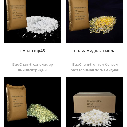
растворителе
хорошая растворимость,
хлорированный
высокая прозрачность,
полипропиленовый
хорошая печатность и
усилитель адгезии для
хорошая транзитивность.
полиолефиновые
субстраты.
смола mp45
полиамидная смола
iSuoChem® сополимер
iSuoChem® оптом бензол
винилхлорида и
растворимая полиамидная
винилизобутилового эфира,
смола в различных типах,
также называемый смола
таких как dt501, dt501h,
mp45. Это хороший тип
dt508, dt588 и dt556 ,
хлорированного
связующего,
разработанный для
печатной краски и тяжелых
антикоррозийных красок