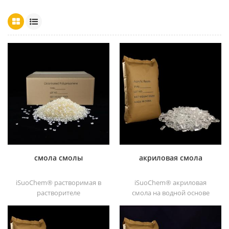
смола смолы
акриловая смола
iSuoChem® растворимая в
iSuoChem® акриловая
растворителе
смола на водной основе
хлорированная
является прозрачным
полипропиленовая смола
отличные блески,
растворимый в
абразивостойкость,