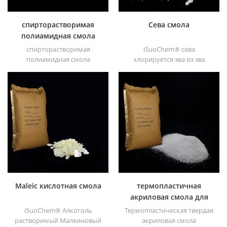
спирторастворимая
Сева смола
полиамидная смола
спирторастворимая
iSuoChem® сева
полиамидная смола
хлорируется эва из эва
iSuoChem®. мы можем
через модификация. его
поставить
можно растворить в
спирторастворимую
органическом
полиамидную смолу
растворителе, таком как
различных типов,
толуол, сложный эфир и т. д.
например, DT610, DT610A,
DT610H и dt6245
Maleic кислотная смола
термопластичная
акриловая смола для
чернил
iSuoChem® Алкоголь
Термопластическая твердая
растворимый Малеиновый
акриловая смола