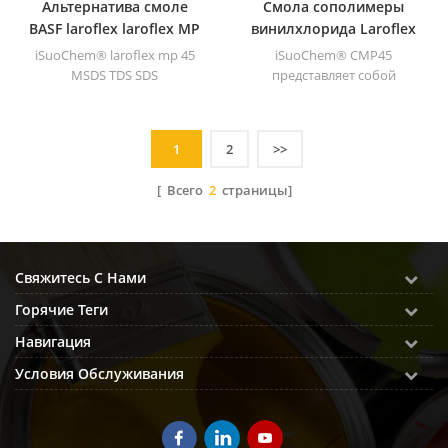
Альтернатива смоле
Смола сополимеры
BASF laroflex laroflex MP
винилхлорида Laroflex
45 tds msds sds
MP 45 iSuoChem CMP45
iSuoChem® laroflex mp 45
iSuoChem® CMP45
для чернил
MSDS TDS SDS
представляет собой
разновидность сополимера
винилхлорида и смолы
винилизобутилового эфира
1
2
>>
CMP.
[ Всего
2
страницы]
Свяжитесь С Нами
Горячие Теги
Навигация
Условия Обслуживания