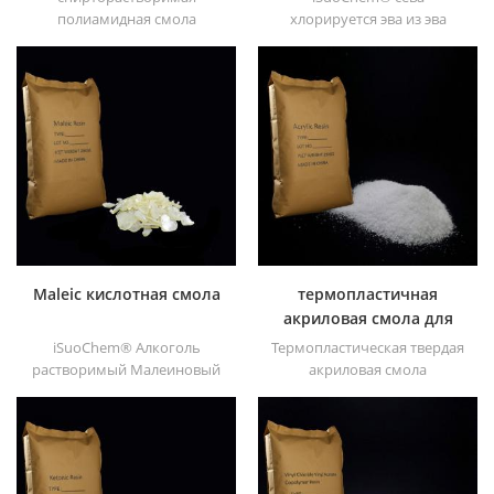
полиамидная смола
хлорируется эва из эва
iSuoChem®. мы можем
через модификация. его
поставить
можно растворить в
спирторастворимую
органическом
полиамидную смолу
растворителе, таком как
различных типов,
толуол, сложный эфир и т. д.
например, DT610, DT610A,
DT610H и dt6245
Maleic кислотная смола
термопластичная
акриловая смола для
чернил
iSuoChem® Алкоголь
Термопластическая твердая
растворимый Малеиновый
акриловая смола
Кислотная смола может
iSuoChem® в основном
быть растворена в
используется для
смешанном растворителе
растворителей для печати,
толуола и спирта или
лака, пластиковой краски,
алкоголями растворитель.
краски для контейнеров и