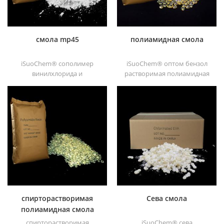
субстраты.
смола mp45
полиамидная смола
iSuoChem® сополимер
iSuoChem® оптом бензол
винилхлорида и
растворимая полиамидная
винилизобутилового эфира,
смола в различных типах,
также называемый смола
таких как dt501, dt501h,
mp45. Это хороший тип
dt508, dt588 и dt556 ,
хлорированного
связующего,
разработанный для
печатной краски и тяжелых
антикоррозийных красок
спирторастворимая
Сева смола
полиамидная смола
спирторастворимая
iSuoChem® сева