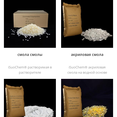
смола смолы
акриловая смола
iSuoChem® растворимая в
iSuoChem® акриловая
растворителе
смола на водной основе
хлорированная
является прозрачным
полипропиленовая смола
отличные блески,
растворимый в
абразивостойкость,
растворителе
хорошая растворимость,
хлорированный
высокая прозрачность,
полипропиленовый
хорошая печатность и
усилитель адгезии для
хорошая транзитивность.
полиолефиновые