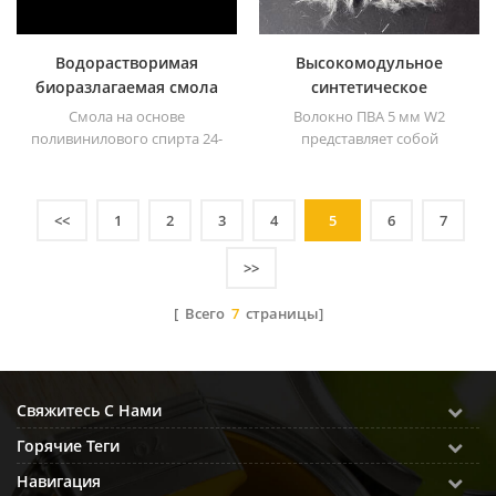
Водорастворимая
Высокомодульное
биоразлагаемая смола
синтетическое
Поливиниловый спирт
поливинилспиртовое
Смола на основе
Волокно ПВА 5 мм W2
PVOH
волокно PVA для замены
поливинилового спирта 24-
представляет собой
промышленного асбеста
88 (L), именуемая PVOH 24-
синтетическое волокно,
88 (L) .
изготовленное из
поливинилового спирта в
<<
1
2
3
4
5
6
7
качестве основного сырья.
>>
[ Всего
7
страницы]
Свяжитесь С Нами
Горячие Теги
Навигация