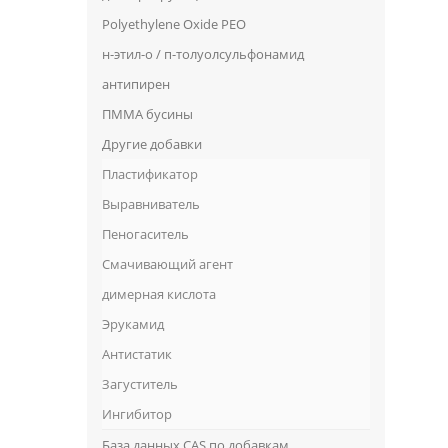
Polyethylene Oxide PEO
н-этил-о / п-толуолсульфонамид
антипирен
ПММА бусины
Другие добавки
Пластификатор
Выравниватель
Пеногаситель
Смачивающий агент
димерная кислота
Эрукамид
Антистатик
Загуститель
Ингибитор
База данных CAS по добавкам