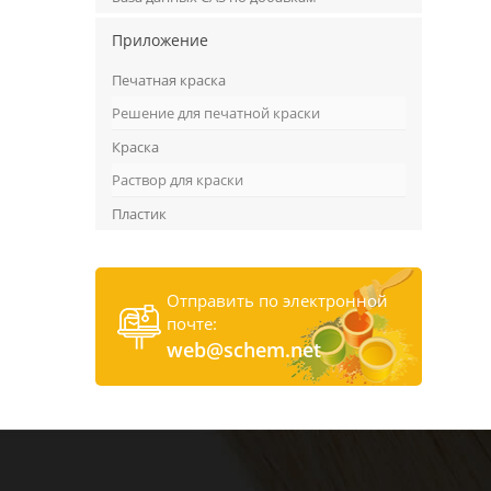
Приложение
Печатная краска
Решение для печатной краски
Краска
Раствор для краски
Пластик
Отправить по электронной
почте:
web@schem.net