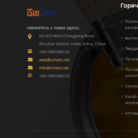
Горяч
Полиэ
свяжитесь с нами здесь:
каниф
No.612 West Changjiang Road,
высок
Shushan District, Hefei, Anhui, China
Тверда
+8613965049124
Произ
web@schem.net
info@schem.net
Поста
кисло
+8613965049124
Смола 
Китай
антио
oптов