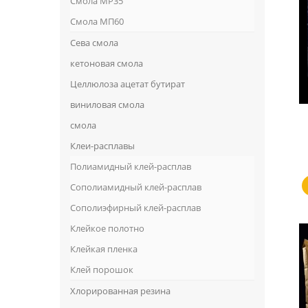
Смола MP35
Смола МП60
Сева смола
кетоновая смола
Целлюлоза ацетат бутират
виниловая смола
смола
Клеи-расплавы
Полиамидный клей-расплав
Сополиамидный клей-расплав
Сополиэфирный клей-расплав
Клейкое полотно
Клейкая пленка
Клей порошок
Хлорированная резина