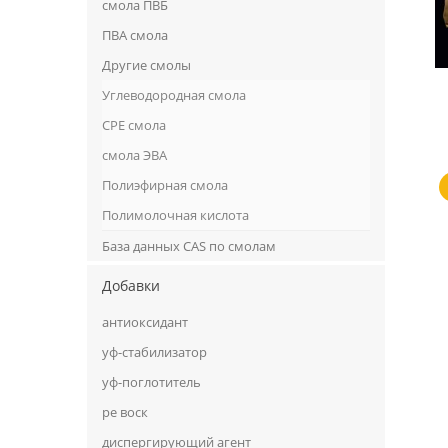
смола ПВБ
ПВА смола
Другие смолы
Углеводородная смола
CPE смола
смола ЭВА
Полиэфирная смола
Полимолочная кислота
База данных CAS по смолам
Добавки
антиоксидант
уф-стабилизатор
уф-поглотитель
ре воск
диспергирующий агент