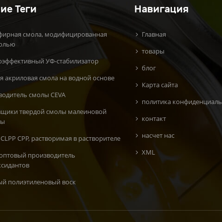
ие Теги
Навигация
фирная смола, модифицированная
Главная
олью
товары
оэффективный УФ-стабилизатор
блог
я акриловая смола на водной основе
Карта сайта
водитель смолы CEVA
политика конфиденциаль
вщики твердой смолы малеиновой
контакт
ты
насчет нас
CLPP CPP, растворимая в растворителе
XML
 оптовый производитель
ксидантов
ый полиэтиленовый воск