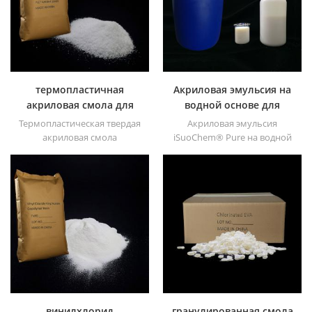
хорошая транзитивность.
термопластичная
Акриловая эмульсия на
акриловая смола для
водной основе для
чернил
чернил
Термопластическая твердая
Акриловая эмульсия
акриловая смола
iSuoChem® Pure на водной
iSuoChem® в основном
основе не содержит APEO,
используется для
который в основном
растворителей для печати,
используется для чернил и
лака, пластиковой краски,
OPV, УФ-грунтовок и
краски для контейнеров и
пластиковых красок.
т.д
винилхлорид
гранулированная смола