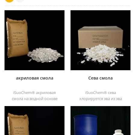
акриловая смола
Сева смола
iSuoChem® акриловая
iSuoChem® сева
смола на водной основе
хлорируется эва из эва
является прозрачным
через модификация. его
отличные блески,
можно растворить в
абразивостойкость,
органическом
хорошая растворимость,
растворителе, таком как
высокая прозрачность,
толуол, сложный эфир и т. д.
хорошая печатность и