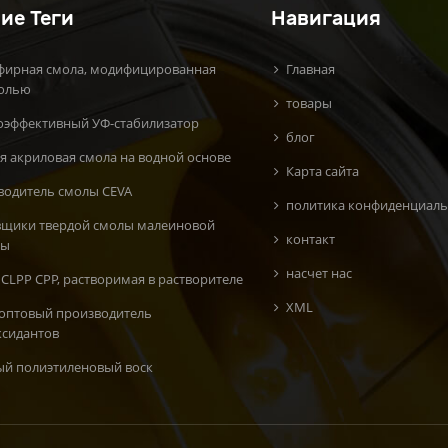
ие Теги
Навигация
фирная смола, модифицированная
Главная
олью
товары
оэффективный УФ-стабилизатор
блог
я акриловая смола на водной основе
Карта сайта
водитель смолы CEVA
политика конфиденциаль
вщики твердой смолы малеиновой
контакт
ты
насчет нас
CLPP CPP, растворимая в растворителе
XML
 оптовый производитель
ксидантов
ый полиэтиленовый воск