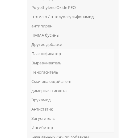
Polyethylene Oxide PEO
н-этил-о / п-толуолсульфонамид
антипирен
ПММА бусины
Другие добавки
Пластификатор
Выравниватель
Пеногаситель
Смачивающий агент
димерная кислота
Эрукамид
Антистатик
Загуститель
Ингибитор
База данных CAS по добавкам