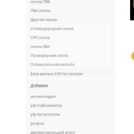
смола ПВБ
ПВА смола
Другие смолы
Углеводородная смола
CPE смола
смола ЭВА
Полиэфирная смола
Полимолочная кислота
База данных CAS по смолам
Добавки
антиоксидант
уф-стабилизатор
уф-поглотитель
ре воск
диспергирующий агент