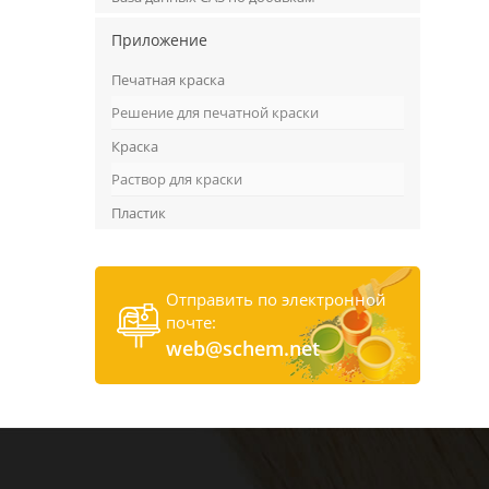
Приложение
Печатная краска
Решение для печатной краски
Краска
Раствор для краски
Пластик
Отправить по электронной
почте:
web@schem.net