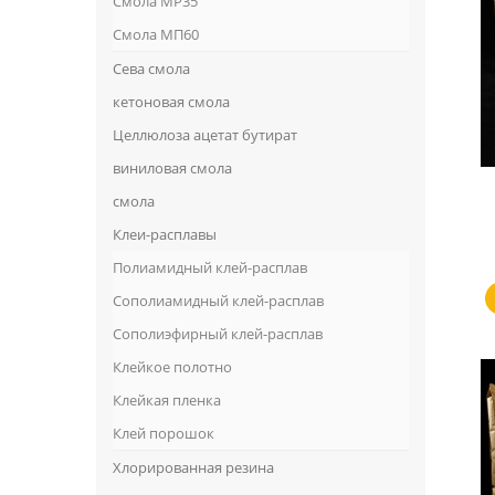
Смола MP35
Смола МП60
Сева смола
кетоновая смола
Целлюлоза ацетат бутират
виниловая смола
смола
Клеи-расплавы
Полиамидный клей-расплав
Сополиамидный клей-расплав
Сополиэфирный клей-расплав
Клейкое полотно
Клейкая пленка
Клей порошок
Хлорированная резина