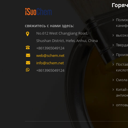
Горяч
Полиэ
свяжитесь с нами здесь:
каниф
No.612 West Changjiang Road,
высок
Shushan District, Hefei, Anhui, China
Тверда
+8613965049124
Произ
web@schem.net
info@schem.net
Поста
кисло
+8613965049124
Смола 
Китай
антио
oптов