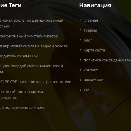
ие Теги
Навигация
фирная смола, модифицированная
Главная
олью
товары
оэффективный УФ-стабилизатор
блог
я акриловая смола на водной основе
Карта сайта
водитель смолы CEVA
политика конфиденциаль
вщики твердой смолы малеиновой
контакт
ты
насчет нас
CLPP CPP, растворимая в растворителе
XML
 оптовый производитель
ксидантов
ый полиэтиленовый воск