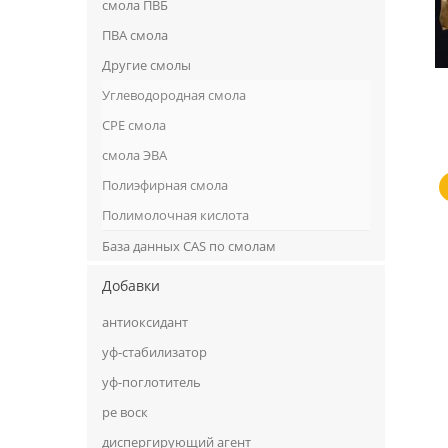
смола ПВБ
ПВА смола
Другие смолы
Углеводородная смола
CPE смола
смола ЭВА
Полиэфирная смола
Полимолочная кислота
База данных CAS по смолам
Добавки
антиоксидант
уф-стабилизатор
уф-поглотитель
ре воск
диспергирующий агент