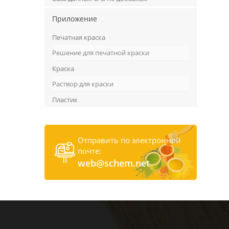
Приложение
Печатная краска
Решение для печатной краски
Краска
Раствор для краски
Пластик
Отправить по электронной
почте:
web@schem.net