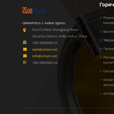
Горяч
Полиэ
свяжитесь с нами здесь:
каниф
No.612 West Changjiang Road,
высок
Shushan District, Hefei, Anhui, China
Тверда
+8613965049124
Произ
web@schem.net
info@schem.net
Поста
кисло
+8613965049124
Смола 
Китай
антио
oптов