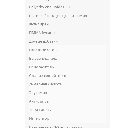
Polyethylene Oxide PEO
н-этил-о / п-толуолсульфонамид
антипирен
ПММА бусины
Другие добавки
Пластификатор
Выравниватель
Пеногаситель
Смачивающий агент
димерная кислота
Эрукамид
Антистатик
Загуститель
Ингибитор
База данных CAS по добавкам