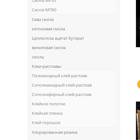
Смола MP35
Смола МП60
Сева смола
кетоновая смола
Целлюлоза ацетат бутират
виниловая смола
смола
Клеи-расплавы
Полиамидный клей-расплав
Сополиамидный клей-расплав
Сополиэфирный клей-расплав
Клейкое полотно
Клейкая пленка
Клей порошок
Хлорированная резина