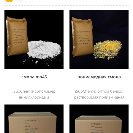
смола mp45
полиамидная смола
iSuoChem® сополимер
iSuoChem® оптом бензол
винилхлорида и
растворимая полиамидная
винилизобутилового эфира,
смола в различных типах,
также называемый смола
таких как dt501, dt501h,
mp45. Это хороший тип
dt508, dt588 и dt556 ,
хлорированного
связующего,
разработанный для