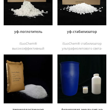
печатной краски и тяжелых
антикоррозийных красок
уф-поглотитель
уф-стабилизатор
iSuoChem®
iSuoChem® стабилизатор
высокоэффективный
ультрафиолетового света-
ультрафиолетовый
вы можете найти разные
поглотитель, с хорошей
физическая форма, такая
совместимостью, низкой
как жидкость, порошок,
летучестью, хорошей
гранулы и трупные
ультрафиолетовой
гранулы.
абсорбцией, подходит для
ПК, домашних животных,
пом, полиамида,
полипропилена,
термопластичного
полиуретана и полиуретана
и т. д.
термопластичная
Акриловая эмульсия на