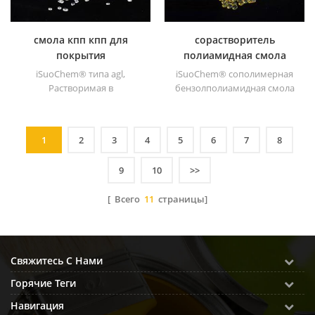
субстраты.
смола кпп кпп для
сорастворитель
покрытия
полиамидная смола
dt501 для чернил
iSuoChem® типа agl,
iSuoChem® сополимерная
Растворимая в
бензолполиамидная смола
растворителе смола СРРР
dt501 обеспечивает
является растворимым в
отличную адгезию,
растворителе
умеренную температуру
1
2
3
4
5
6
7
8
хлорированным
размягчения отличная
полипропиленом усилитель
водостойкость и
9
10
>>
адгезии для
химическая стойкость.
полиолефиновых
[ Всего
11
страницы]
субстратов. имеет отличную
адгезию к пп, pe, epdm &; ;
ТПО материалы.
Свяжитесь С Нами
Горячие Теги
Навигация