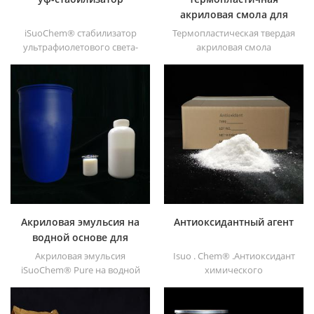
акриловая смола для
чернил
iSuoChem® стабилизатор
Термопластическая твердая
ультрафиолетового света-
акриловая смола
вы можете найти разные
iSuoChem® в основном
физическая форма, такая
используется для
как жидкость, порошок,
растворителей для печати,
гранулы и трупные
лака, пластиковой краски,
гранулы.
краски для контейнеров и
т.д
Акриловая эмульсия на
Антиоксидантный агент
водной основе для
чернил
Акриловая эмульсия
Isuo . Chem® .Антиоксидант
iSuoChem® Pure на водной
химического
основе не содержит APEO,
вспомогательного агента -
который в основном
низкий летучий
используется для чернил и
органический синтез