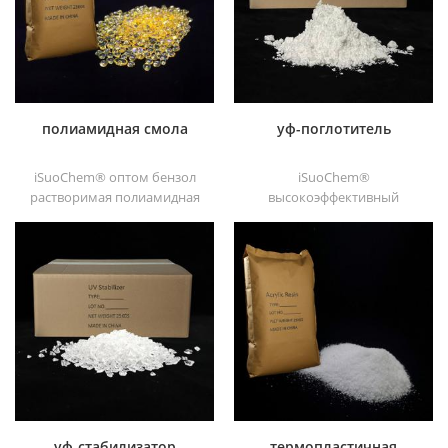
хорошая транзитивность.
печатной краски и тяжелых
антикоррозийных красок
полиамидная смола
уф-поглотитель
iSuoChem® оптом бензол
iSuoChem®
растворимая полиамидная
высокоэффективный
смола в различных типах,
ультрафиолетовый
таких как dt501, dt501h,
поглотитель, с хорошей
dt508, dt588 и dt556 ,
совместимостью, низкой
летучестью, хорошей
ультрафиолетовой
абсорбцией, подходит для
ПК, домашних животных,
пом, полиамида,
полипропилена,
термопластичного
полиуретана и полиуретана
и т. д.
уф-стабилизатор
термопластичная