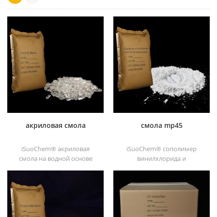
акриловая смола
смола mp45
iSuoChem® акриловая
iSuoChem® сополимер
смола на водной основе
винилхлорида и
является прозрачным
винилизобутилового эфира,
отличные блески,
также называемый смола
абразивостойкость,
mp45. Это хороший тип
хорошая растворимость,
хлорированного
высокая прозрачность,
связующего,
хорошая печатность и
разработанный для