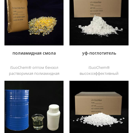
хорошая растворимость,
хлорированного
высокая прозрачность,
связующего,
хорошая печатность и
разработанный для
хорошая транзитивность.
печатной краски и тяжелых
антикоррозийных красок
полиамидная смола
уф-поглотитель
iSuoChem® оптом бензол
iSuoChem®
растворимая полиамидная
высокоэффективный
смола в различных типах,
ультрафиолетовый
таких как dt501, dt501h,
поглотитель, с хорошей
dt508, dt588 и dt556 ,
совместимостью, низкой
летучестью, хорошей
ультрафиолетовой
абсорбцией, подходит для
ПК, домашних животных,
пом, полиамида,
полипропилена,
термопластичного