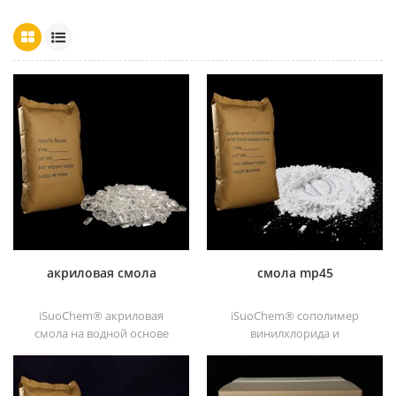
акриловая смола
смола mp45
iSuoChem® акриловая
iSuoChem® сополимер
смола на водной основе
винилхлорида и
является прозрачным
винилизобутилового эфира,
отличные блески,
также называемый смола
абразивостойкость,
mp45. Это хороший тип