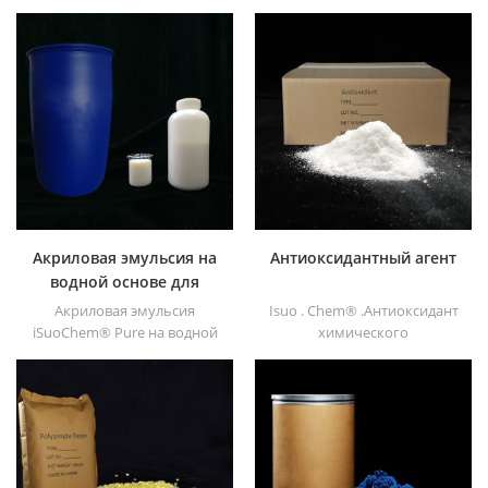
iSuoChem®. мы можем
iSuoChem® в основном
поставить
используется для
спирторастворимую
растворителей для печати,
полиамидную смолу
лака, пластиковой краски,
различных типов,
краски для контейнеров и
например, DT610, DT610A,
т.д
DT610H и dt6245
Акриловая эмульсия на
Антиоксидантный агент
водной основе для
чернил
Акриловая эмульсия
Isuo . Chem® .Антиоксидант
iSuoChem® Pure на водной
химического
основе не содержит APEO,
вспомогательного агента -
который в основном
низкий летучий
используется для чернил и
органический синтез
OPV, УФ-грунтовок и
Antioxygen. Широко
пластиковых красок.
используется в
полипропиленовом,
полиэтилене, ABS,