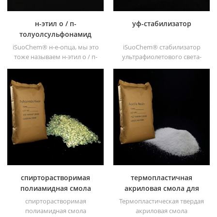
полиуретана и полиуретана
и т. д.
н-этил о / п-
уф-стабилизатор
толуолсульфонамид
iSuoChem® н-е-опца, мы это
iSuoChem® стабилизатор
тоже называем н-этил о / п-
ультрафиолетового света-
толуолсульфонамид , о / п-
вы можете найти разные
толуолсульфонамид, н-этил-
физическая форма, такая
орто-пара-
как жидкость, порошок,
толуолсульфонамид (н-е-о /
гранулы и трупные
пца).
гранулы.
спирторастворимая
термопластичная
полиамидная смола
акриловая смола для
чернил
спирторастворимая
Термопластическая твердая
полиамидная смола
акриловая смола