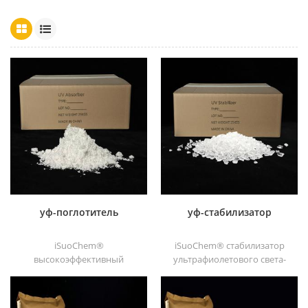
уф-поглотитель
уф-стабилизатор
iSuoChem®
iSuoChem® стабилизатор
высокоэффективный
ультрафиолетового света-
ультрафиолетовый
вы можете найти разные
поглотитель, с хорошей
физическая форма, такая
совместимостью, низкой
как жидкость, порошок,