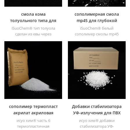
смола кома
сополимерная смола
толуольного типа для
mp45 для глубокой
покрытия
печати
iSuoChem® тип толуола
iSuoChem® белый
сделан из евы через
сополимер смолы mp45
модификация. его можно
является хорошим типом
растворить в органическом
хлорированного
растворителе, таком как
связующего и разработан
толуол, сложный эфир и т. д.
для печатных красок и
тяжелых антикоррозийных
красок.
сополимер термопласт
Добавки стабилизатора
акрилат акриловая
УФ-излучения для ПВХ
смола
622
исуо хим® часть 6
исуо хим® добавки
термопластичная
стабилизатора УФ-