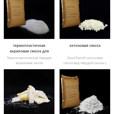
летучестью, хорошей
гранулы и трупные
ультрафиолетовой
гранулы.
абсорбцией, подходит для
ПК, домашних животных,
пом, полиамида,
полипропилена,
термопластичного
полиуретана и полиуретана
и т. д.
термопластичная
кетоновая смола
акриловая смола для
чернил
Термопластическая твердая
iSuoChem® кетоновая
акриловая смола
смола вид твердой смолы с
iSuoChem® в основном
высокой
используется для
фотостабильностью. его
растворителей для печати,
нетоксичный и светлый. и
лака, пластиковой краски,
он растворим в любом
краски для контейнеров и
растворителе,
т.д
используемом в
лакокрасочной
промышленности, кроме
жирных алканов и воды