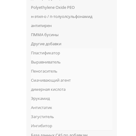
Polyethylene Oxide PEO
н-этил-о / п-толуолсульфонамид
антипирен
ПММА бусины
Другие добавки
Пластификатор
Выравниватель
Пеногаситель
Смачивающий агент
димерная кислота
Эрукамид
Антистатик
Загуститель
Ингибитор
База данных CAS по добавкам