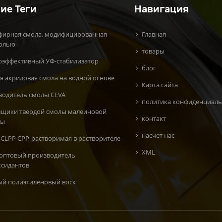
ие Теги
Навигация
фирная смола, модифицированная
Главная
олью
товары
оэффективный УФ-стабилизатор
блог
я акриловая смола на водной основе
Карта сайта
водитель смолы CEVA
политика конфиденциаль
вщики твердой смолы малеиновой
контакт
ты
насчет нас
CLPP CPP, растворимая в растворителе
XML
 оптовый производитель
ксидантов
ый полиэтиленовый воск