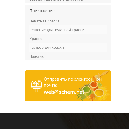
Приложение
Печатная краска
Решение для печатной краски
Краска
Раствор для краски
Пластик
Отправить по электронной
почте:
web@schem.net