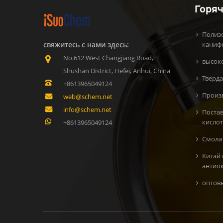
Горяч
Полиэ
свяжитесь с нами здесь:
каниф
No.612 West Changjiang Road,
высок
Shushan District, Hefei, Anhui, China
Тверда
+8613965049124
Произ
web@schem.net
info@schem.net
Поста
кисло
+8613965049124
Смола 
Китай
антио
oптов