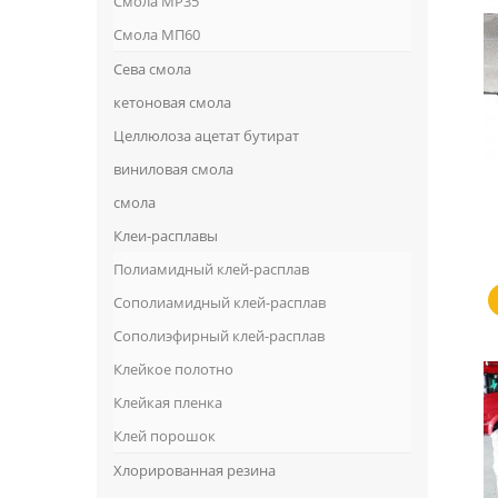
Смола MP35
Смола МП60
Сева смола
кетоновая смола
Целлюлоза ацетат бутират
виниловая смола
смола
Клеи-расплавы
Полиамидный клей-расплав
Сополиамидный клей-расплав
Сополиэфирный клей-расплав
Клейкое полотно
Клейкая пленка
Клей порошок
Хлорированная резина