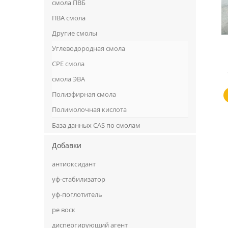
смола ПВБ
ПВА смола
Другие смолы
Углеводородная смола
CPE смола
смола ЭВА
Полиэфирная смола
Полимолочная кислота
База данных CAS по смолам
Добавки
антиоксидант
уф-стабилизатор
уф-поглотитель
ре воск
диспергирующий агент