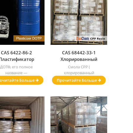
CAS 6422-86-2
CAS 68442-33-1
Пластификатор
Хлорированный
октилтерефталата
полипропилен
ДОТФ, его полное
Смола CPP (
DOTP
название —
хлорированный
пластификатор
полипропилен,
очитайте Больше
Прочитайте Больше
иоктилтерефталата .
хлорированный ПП ).