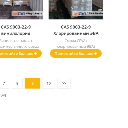
CAS 9003-22-9
CAS 9003-22-9
винилхлорид
Хлорированный ЭВА
винилацетат
Виниловая смола (
Смола CEVA (
сополимер
олимер винилхлорида
хлорированный ЭВА)
иниловая смола
и винилацетата)
очитайте Больше
Прочитайте Больше
7
8
9
10
>>
цы]