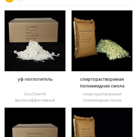
уф-поглотитель
спирторастворимая
полиамидная смола
iSuoChem®
спирторастворимая
высокоэффективный
полиамидная смола
ультрафиолетовый
iSuoChem®. мы можем
поглотитель, с хорошей
поставить
совместимостью, низкой
спирторастворимую
летучестью, хорошей
полиамидную смолу
ультрафиолетовой
различных типов,
абсорбцией, подходит для
например, DT610, DT610A,