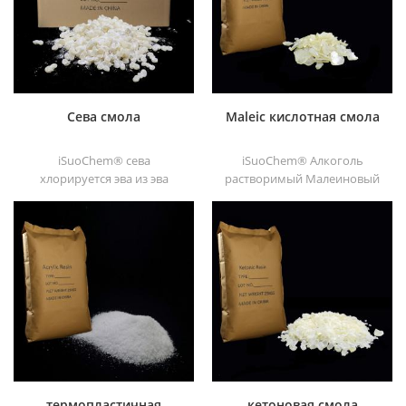
ПК, домашних животных,
DT610H и dt6245
пом, полиамида,
полипропилена,
термопластичного
полиуретана и полиуретана
и т. д.
Сева смола
Maleic кислотная смола
iSuoChem® сева
iSuoChem® Алкоголь
хлорируется эва из эва
растворимый Малеиновый
через модификация. его
Кислотная смола может
можно растворить в
быть растворена в
органическом
смешанном растворителе
растворителе, таком как
толуола и спирта или
толуол, сложный эфир и т. д.
алкоголями растворитель.
Он предлагает высокий
блеск и быстрый сушка.
термопластичная
кетоновая смола