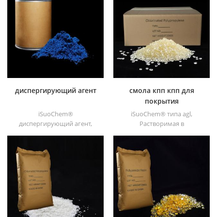
сополимер. его
растворимой в бензоле
высокомолекулярная смола
полиамидной смолой. мы
(молекулярная масса 27000).
можем поставлять
полиамидные смолы,
растворимые в толуоле,
различных типов,, таких как
DT501,, DT501H,, DT508,,
DT588, и DT556..
диспергирующий агент
смола кпп кпп для
покрытия
iSuoChem®
iSuoChem® типа agl,
диспергирующий агент,
Растворимая в
также называется
растворителе смола СРРР
псевдоожижением агент. в
является растворимым в
основном подходит для
растворителе
рассеивания технический
хлорированным
углерод и синие и зеленые
полипропиленом усилитель
чернила в полярных
адгезии для
растворителях и чернилах;
полиолефиновых
краски вместе с
субстратов. имеет отличную
гипердисперсантами.
адгезию к пп, pe, epdm &; ;