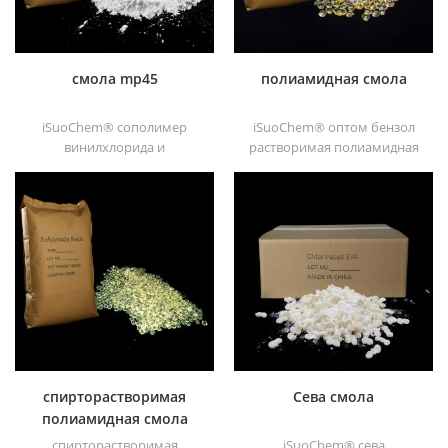
субстраты.
смола mp45
полиамидная смола
iSuoChem® сополимер
iSuoChem® оптом бензол
винилхлорида и
растворимая полиамидная
винилизобутилового эфира,
смола в различных типах,
также называемый смола
таких как dt501, dt501h,
mp45. Это хороший тип
dt508, dt588 и dt556 ,
хлорированного
связующего,
разработанный для
печатной краски и тяжелых
антикоррозийных красок
спирторастворимая
Сева смола
полиамидная смола
спирторастворимая
iSuoChem® сева