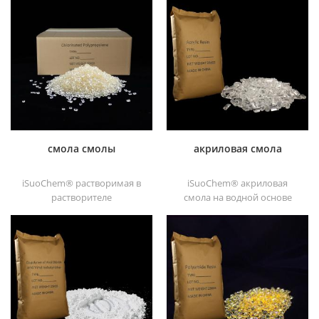
смола смолы
акриловая смола
iSuoChem® растворимая в
iSuoChem® акриловая
растворителе
смола на водной основе
хлорированная
является прозрачным
полипропиленовая смола
отличные блески,
растворимый в
абразивостойкость,
растворителе
хорошая растворимость,
хлорированный
высокая прозрачность,
полипропиленовый
хорошая печатность и
усилитель адгезии для
хорошая транзитивность.
полиолефиновые