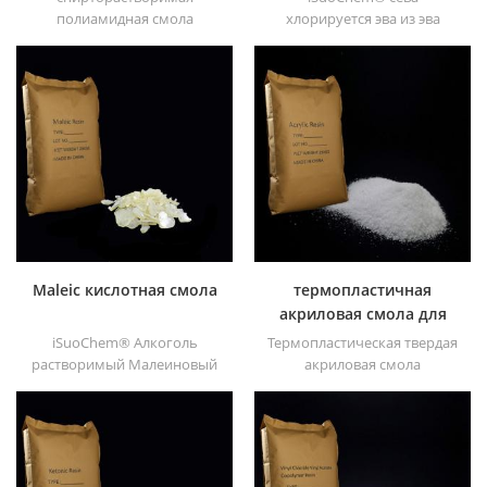
полиамидная смола
хлорируется эва из эва
iSuoChem®. мы можем
через модификация. его
поставить
можно растворить в
спирторастворимую
органическом
полиамидную смолу
растворителе, таком как
различных типов,
толуол, сложный эфир и т. д.
например, DT610, DT610A,
DT610H и dt6245
Maleic кислотная смола
термопластичная
акриловая смола для
чернил
iSuoChem® Алкоголь
Термопластическая твердая
растворимый Малеиновый
акриловая смола
Кислотная смола может
iSuoChem® в основном
быть растворена в
используется для
смешанном растворителе
растворителей для печати,
толуола и спирта или
лака, пластиковой краски,
алкоголями растворитель.
краски для контейнеров и