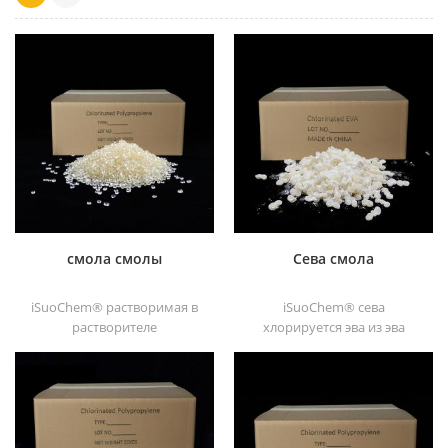
смола смолы
Сева смола
iSuoChem® растворимая в
iSuoChem® сева
растворителе
хлорируется эва из эва
хлорированная
через модификация. его
полипропиленовая смола
можно растворить в
растворимый в
органическом
растворителе
растворителе, таком как
хлорированный
толуол, сложный эфир и т. д.
полипропиленовый