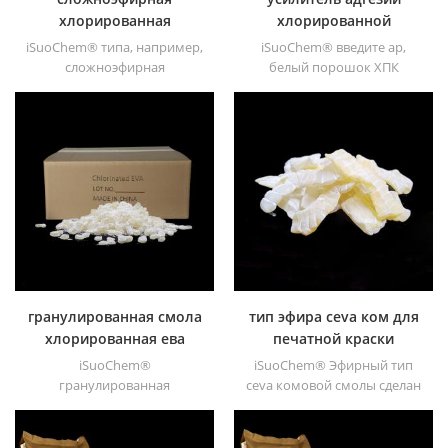
хлорированная
хлорированной
полипропиленовая
полиолефиновой смолы
iSuoChem® типа, например,
iSuoChem® введите ap,
смола
cpp
сложноэфирная
белый порошок ХПК
хлорированная
хлорированной
полипропиленовая смола
полиолефиновой смолы -
представляет собой
растворимый в
растворимый в эфире или
растворителе
кетоне хлорированный
хлорированный
полипропиленовый
полипропилен усилитель
промотор адгезии для
адгезии для
полиолефиновых подложек.
полиолефиновых
имеет отличную адгезию к
субстратов. имеет отличную
pp, pe, epdm &; ; ТПО
адгезию к пп, pe, epdm &; ;
материалы.
ТПО материалы.
гранулированная смола
тип эфира ceva ком для
хлорированная ева
печатной краски
iSuoChem®
iSuoChem® Эфирный тип
гранулированная
ceva комовой смолы сделан
хлорированная ева смола
из евы через модификация.
толуольного типа сделан из
его можно растворить в
евы через модификация.
органическом