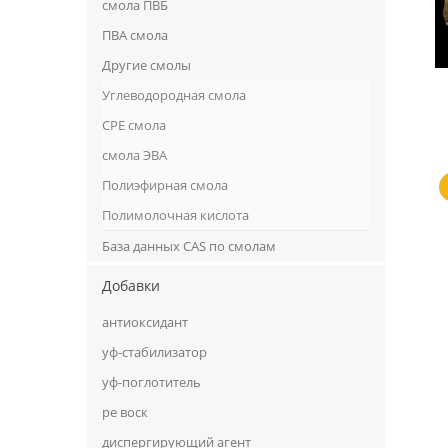
смола ПВБ
ПВА смола
Другие смолы
Углеводородная смола
CPE смола
смола ЭВА
Полиэфирная смола
Полимолочная кислота
База данных CAS по смолам
Добавки
антиоксидант
уф-стабилизатор
уф-поглотитель
ре воск
диспергирующий агент