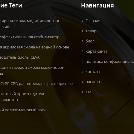
ие Теги
Навигация
фирная смола, модифицированная
Главная
олью
товары
оэффективный УФ-стабилизатор
блог
я акриловая смола на водной основе
Карта сайта
водитель смолы CEVA
политика конфиденциаль
вщики твердой смолы малеиновой
контакт
ты
насчет нас
CLPP CPP, растворимая в растворителе
XML
 оптовый производитель
ксидантов
ый полиэтиленовый воск