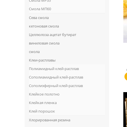
Смола MP35
Смола МП60
Сева смола
кетоновая смола
Целлюлоза ацетат бутират
виниловая смола
смола
Клеи-расплавы
Полиамидный клей-расплав
Сополиамидный клей-расплав
Сополиэфирный клей-расплав
Клейкое полотно
Клейкая пленка
Клей порошок
Хлорированная резина