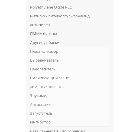
Polyethylene Oxide PEO
н-этил-о / п-толуолсульфонамид
антипирен
ПММА бусины
Другие добавки
Пластификатор
Выравниватель
Пеногаситель
Смачивающий агент
димерная кислота
Эрукамид
Антистатик
Загуститель
Ингибитор
База данных CAS по добавкам