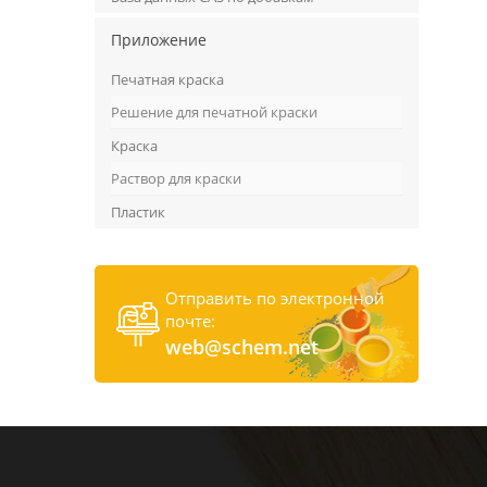
Приложение
Печатная краска
Решение для печатной краски
Краска
Раствор для краски
Пластик
Отправить по электронной
почте:
web@schem.net