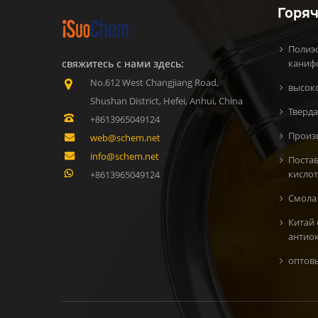
Горяч
Полиэ
свяжитесь с нами здесь:
каниф
No.612 West Changjiang Road,
высок
Shushan District, Hefei, Anhui, China
Тверда
+8613965049124
Произ
web@schem.net
info@schem.net
Поста
кисло
+8613965049124
Смола 
Китай
антио
oптов