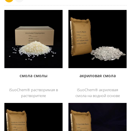
смола смолы
акриловая смола
iSuoChem® растворимая в
iSuoChem® акриловая
растворителе
смола на водной основе
хлорированная
является прозрачным
полипропиленовая смола
отличные блески,
растворимый в
абразивостойкость,
растворителе
хорошая растворимость,
хлорированный
высокая прозрачность,
полипропиленовый
хорошая печатность и