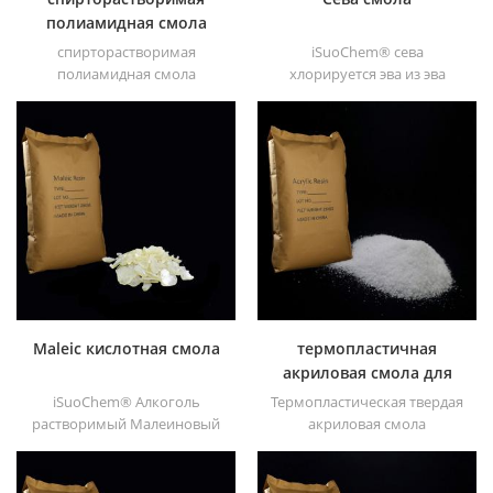
полиамидная смола
спирторастворимая
iSuoChem® сева
полиамидная смола
хлорируется эва из эва
iSuoChem®. мы можем
через модификация. его
поставить
можно растворить в
спирторастворимую
органическом
полиамидную смолу
растворителе, таком как
различных типов,
толуол, сложный эфир и т. д.
например, DT610, DT610A,
DT610H и dt6245
Maleic кислотная смола
термопластичная
акриловая смола для
чернил
iSuoChem® Алкоголь
Термопластическая твердая
растворимый Малеиновый
акриловая смола
Кислотная смола может
iSuoChem® в основном
быть растворена в
используется для
смешанном растворителе
растворителей для печати,