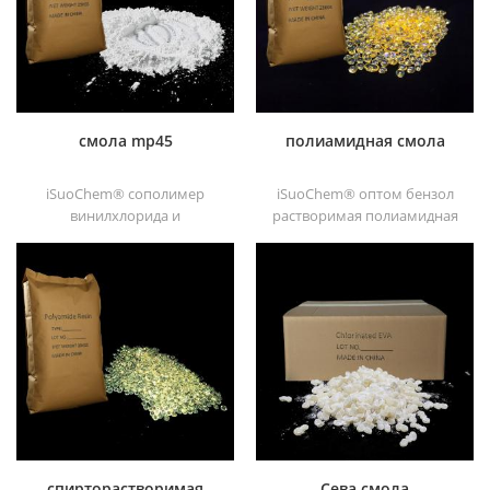
усилитель адгезии для
хорошая транзитивность.
полиолефиновые
субстраты.
смола mp45
полиамидная смола
iSuoChem® сополимер
iSuoChem® оптом бензол
винилхлорида и
растворимая полиамидная
винилизобутилового эфира,
смола в различных типах,
также называемый смола
таких как dt501, dt501h,
mp45. Это хороший тип
dt508, dt588 и dt556 ,
хлорированного
связующего,
разработанный для
печатной краски и тяжелых
антикоррозийных красок
спирторастворимая
Сева смола