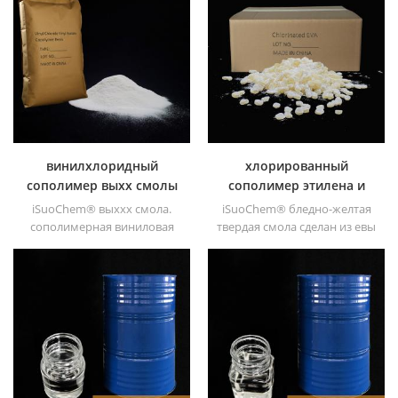
для воздушно-сухих
сополимер. его
покрытий, таких как уход,
высокомолекулярная смола
морские и металлические
(молекулярная масса 27000).
покрытия, лак для
алюминиевой фольги,
герметичная банка краска,
клей для обуви, краска для
пола, цементная краска,
шелкография и перевод
винилхлоридный
хлорированный
чернил.
сополимер выхх смолы
сополимер этилена и
винилацетата ceva
iSuoChem® выххх смола.
iSuoChem® бледно-желтая
сополимерная виниловая
твердая смола сделан из евы
смола (эквивалент смолы
через модификация. его
Dow Vyhh) Винилхлорид &; ;
можно растворить в
винилацетатный
органическом
сополимер. его
растворителе, таком как
высокомолекулярная смола
толуол, сложный эфир и т. д.
(молекулярная масса 27000).