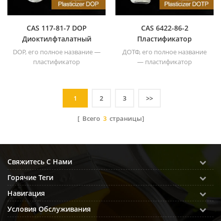
CAS 117-81-7 DOP
CAS 6422-86-2
Диоктилфталатный
Пластификатор
пластификатор общего
диоктилтерефталата
DOP, его полное название —
ДОТФ, его полное название
назначения
DOTP
пластификатор
— пластификатор
диоктилфталат (ASE) .
диоктилтерефталата .
1
2
3
>>
[ Всего
3
страницы]
Свяжитесь С Нами
Горячие Теги
Навигация
Условия Обслуживания