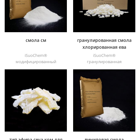
смола см
гранулированная смола
хлорированная ева
iSuoChem®
iSuoChem®
модифицированный
гранулированная
карбоксилом тройной
хлорированная ева смола
сополимер ( смола см ).
толуольного типа сделан из
смола винилхлорид
евы через модификация.
винилацетат vmch
его можно растворить в
используется в основном
органическом
для воздушно-сухих
растворителе, таком как
покрытий, таких как уход,
толуол, сложный эфир и т. д.
морские и металлические
покрытия, лак для
алюминиевой фольги,
герметичная банка краска,
клей для обуви, краска для
тип эфира ceva ком для
виниловая смола