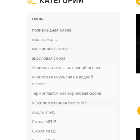
КАТЕГОРИИ
смола
полиамидная смола
смола смолы
малеиновая смола
акриловая смола
Акриловая смола на водной основе
Акриловая эмульсия на водной
основе.
Термопластичная акриловая смола
VC-сополимерная смола MP
смола mp45
Смола МП15
Смола МП25