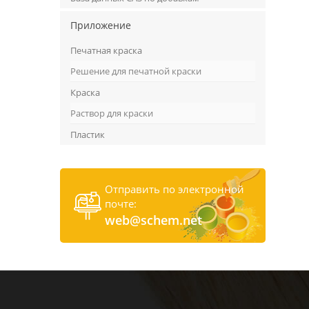
Приложение
Печатная краска
Решение для печатной краски
Краска
Раствор для краски
Пластик
Отправить по электронной
почте:
web@schem.net