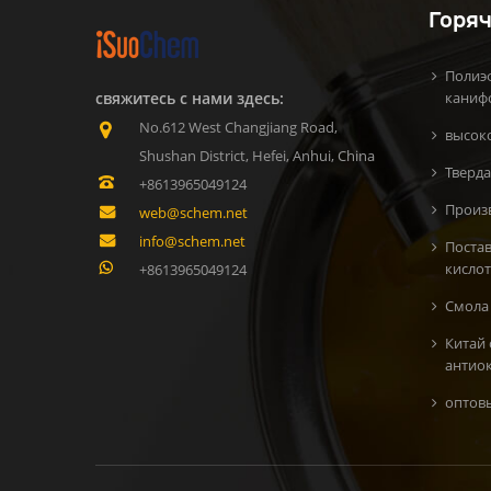
Горяч
Полиэ
свяжитесь с нами здесь:
каниф
No.612 West Changjiang Road,
высок
Shushan District, Hefei, Anhui, China
Тверда
+8613965049124
Произ
web@schem.net
info@schem.net
Поста
кисло
+8613965049124
Смола 
Китай
антио
oптов