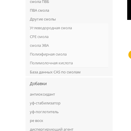
смола ПВБ
ПВА смола
Другие смолы
Углеводородная смола
CPE смола
смола ЭВА
Полиэфирная смола
Полимолочная кислота
База данных CAS по смолам
Добавки
антиоксидант
уф-стабилизатор
уф-поглотитель
ре воск
диспергирующий агент