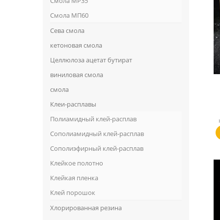
Смола MP35
Смола МП60
Сева смола
кетоновая смола
Целлюлоза ацетат бутират
виниловая смола
смола
Клеи-расплавы
Полиамидный клей-расплав
Сополиамидный клей-расплав
Сополиэфирный клей-расплав
Клейкое полотно
Клейкая пленка
Клей порошок
Хлорированная резина