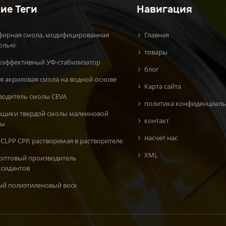
ие Теги
Навигация
фирная смола, модифицированная
Главная
олью
товары
оэффективный УФ-стабилизатор
блог
я акриловая смола на водной основе
Карта сайта
водитель смолы CEVA
политика конфиденциаль
вщики твердой смолы малеиновой
контакт
ты
насчет нас
CLPP CPP, растворимая в растворителе
XML
 оптовый производитель
ксидантов
ый полиэтиленовый воск