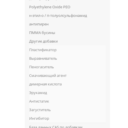
Polyethylene Oxide PEO
н-этил-о / п-толуолсульфонамид
антипирен
ПММА бусины
Другие добавки
Пластификатор
Выравниватель
Пеногаситель
Смачивающий агент
димерная кислота
Эрукамид
Антистатик
Загуститель
Ингибитор
База данных CAS по добавкам