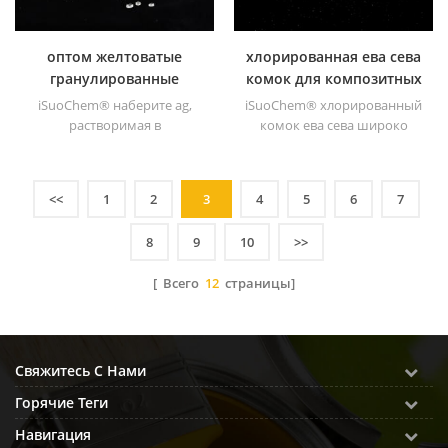
оптом желтоватые
хлорированная ева сева
гранулированные
комок для композитных
смолы cpp
чернил
iSuoChem® наберите ag,
iSuoChem® хлорированный
растворимая в
комок ева сева широко
растворителе
применяется для
хлорированная
композитных чернил для
полипропиленовая смола
высококачественных
<<
1
2
3
4
5
6
7
cpp растворимый в
пластиков ,
растворителе
8
9
10
>>
хлорированный
полипропиленовый
[ Всего
12
страницы]
усилитель адгезии для
полиолефиновые
субстраты.
Свяжитесь С Нами
Горячие Теги
Навигация