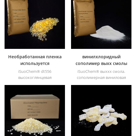
экстракционной
полистироле, полиамиде,
стойкостью.
полиэфире, синтетическом
каучуке, смазках, красках и
смазках и др
Необработанная пленка
винилхлоридный
используется
сополимер выхх смолы
полиамидная смола
iSuoChem® dt556
iSuoChem® выххх смола.
dt556
высокоглянцевая
сополимерная виниловая
сорастворитель
смола (эквивалент смолы
полиамидная смола
Dow Vyhh) Винилхлорид &; ;
предлагает отличную
винилацетатный
адгезию и умеренную
сополимер. его
температуру размягчения.
высокомолекулярная смола
(молекулярная масса 27000).