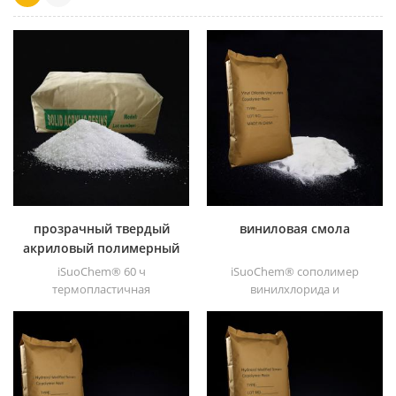
прозрачный твердый
виниловая смола
акриловый полимерный
порошок для краски
iSuoChem® 60 ч
iSuoChem® сополимер
термопластичная
винилхлорида и
акриловая смола в
винилацетата ( выхх смола).
основном используется для
белый порошок смола
сольвентных печатных
Винилхлорид &; ;
красок, лаков, пластиковых
винилацетатный
красок, контейнерных
сополимер. его
красок, и т.п.
высокомолекулярная смола