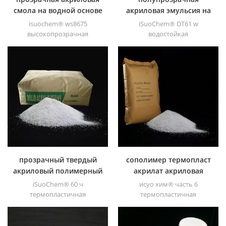
смола на водной основе
акриловая эмульсия на
для лака
водной основе для OPV
isuochem® ws8675
iSuoChem® DT61 w
высокопрозрачная
водостойкая
акриловая смола на водной
полупрозрачная акриловая
основе прозрачное твердое
эмульсияis прозрачная
вещество с отличным
эмульсия с отличным
блеском, стойкостью к
блеском, высокая
истиранию, хорошей
истираемость, хорошая
растворимостью, высокой
измельчаемость и
прозрачностью, хорошей
дисперсность.
пригодностью для печати и
хорошей переходностью.
прозрачный твердый
сополимер термопласт
акриловый полимерный
акрилат акриловая
порошок для краски
смола
iSuoChem® 60 ч
исуо хим® часть 6
термопластичная
термопластичная
акриловая смола в
акриловая смола
основном используется для
представляет собой
сольвентных печатных
сополимер