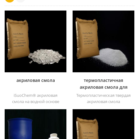
акриловая смола
термопластичная
акриловая смола для
чернил
iSuoChem® акриловая
Термопластическая твердая
смола на водной основе
акриловая смола
является прозрачным
iSuoChem® в основном
отличные блески,
используется для
абразивостойкость,
растворителей для печати,
хорошая растворимость,
лака, пластиковой краски,
высокая прозрачность,
краски для контейнеров и
хорошая печатность и
т.д