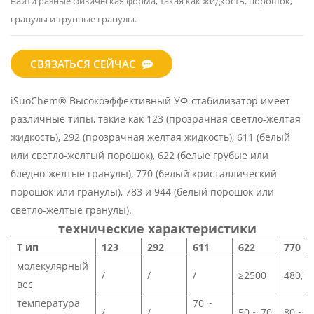
найти разные
физическая форма, такая как жидкость, порошок,
гранулы и трупные гранулы.
СВЯЗАТЬСЯ СЕЙЧАС
iSuoChem® Высокоэффективный УФ-стабилизатор имеет
различные типы, такие как 123 (прозрачная светло-желтая
жидкость), 292 (прозрачная желтая жидкость), 611 (белый
или светло-желтый порошок), 622 (белые грубые или
бледно-желтые гранулы), 770 (белый кристаллический
порошок или гранулы), 783 и 944 (белый порошок или
светло-желтые гранулы).
технические характеристики
T
ип
123
292
611
622
770
молекулярный
/
/
/
≥2500
480,74
вес
температура
70 ~
/
/
50 ~ 70
80 ~ 8