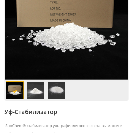
Уф-Стабилизатор
iSuoChem® стабилизатор ультрафиолетового света-вы можете