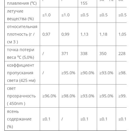
плавления (℃)
155
летучие
≤1.0
≤1.0
≤0.5
≤0.5
≤0.5
вещества (%)
относительная
плотность (г /
0,97
0,99
1,13
1,18
1,05
см
3
)
точка потери
/
371
338
350
228
веса
℃
(5,0%)
коэффициент
пропускания
/
≥95.0%
≥90.0%
≥93.0%
≥98.0
света (425 нм)
свет
прозрачность
≥96.0%
≥98.0%
≥93.0%
≥95.0%
≥99.0
(
450nm
)
ясень
содержание
≤0.1
/
≤0.1
≤0.1
≤0.1
(%)