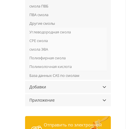
смола ПВБ
ПВА смола
Другие смолы
Углеводородная смола
CPE смола
смола ЭВА
Полиэфирная смола
Полимолочная кислота
База данных CAS по смолам
Добавки
Приложение
Отправить по электронной