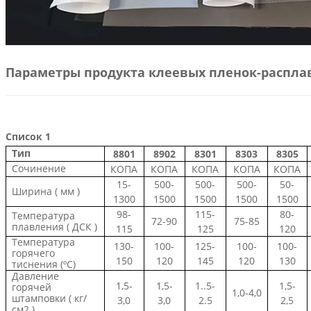
Параметры продукта клеевых пленок-распла
Список 1
Тип
8801
8902
8301
8303
8305
Сочинение
КОПА
КОПА
КОПА
КОПА
КОПА
15-
500-
500-
500-
50-
Ширина (
мм
)
1300
1500
1500
1500
1500
98-
115-
80-
Температура
72-90
75-85
плавления (
ДСК
)
115
125
120
Температура
130-
100-
125-
100-
100-
горячего
150
120
145
120
130
тиснения (ºC)
Давление
1,5-
1,5-
1..5-
1,5-
горячей
1,0-4,0
штамповки (
кг/
3,0
3,0
2.5
2,5
см2
)