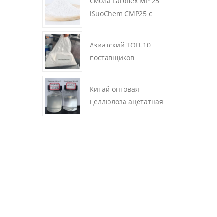
Смола Laroflex MP 25
iSuoChem CMP25 с
отличной
растворимостью для
Азиатский ТОП-10
покрытий.
поставщиков
хлорированного каучука:
альтернатива порошку
Китай оптовая
Pergut или Parlon
целлюлоза ацетатная
бутиратная цена кабины
для продажи