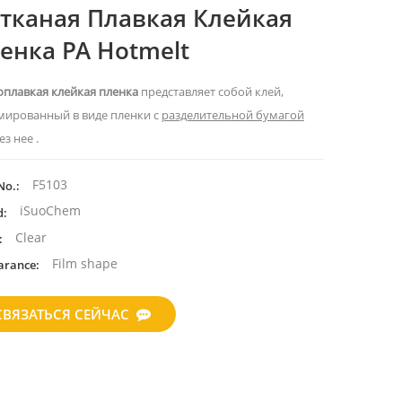
тканая Плавкая Клейкая
енка PA Hotmelt
оплавкая клейкая пленка
представляет собой клей,
мированный в виде пленки с
разделительной бумагой
ез нее .
F5103
No.:
iSuoChem
d:
Clear
:
Film shape
arance:
СВЯЗАТЬСЯ СЕЙЧАС