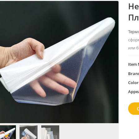
Не
Пл
Терм
сфор
или б
Item 
Bran
Color
Appe