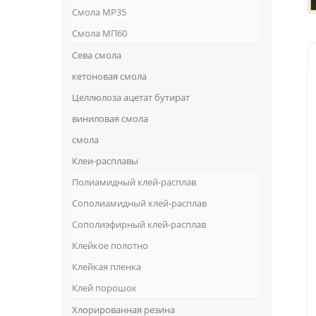
Смола MP35
Смола МП60
Сева смола
кетоновая смола
Целлюлоза ацетат бутират
виниловая смола
смола
Клеи-расплавы
Полиамидный клей-расплав
Сополиамидный клей-расплав
Сополиэфирный клей-расплав
Клейкое полотно
Клейкая пленка
Клей порошок
Хлорированная резина