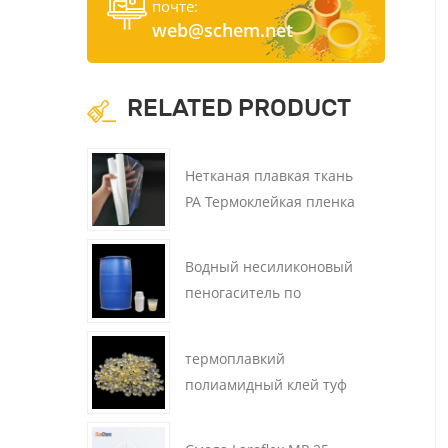
почте:
web@schem.net
RELATED PRODUCT
Нетканая плавкая ткань
PA Термоклейкая пленка
Водный несиликоновый
пеногаситель по
диспергируемости
термоплавкий
полиамидный клей туф
136-120 для фильтров