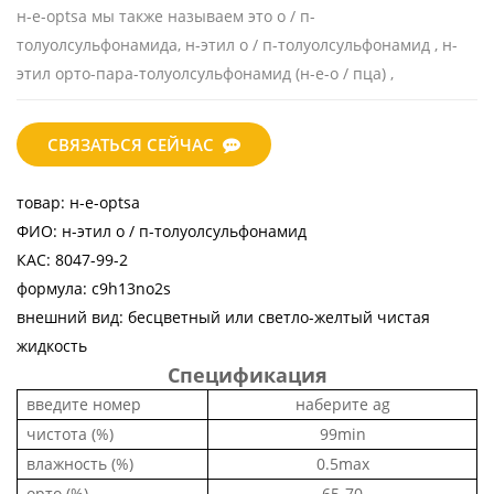
н-е-optsa
мы также называем это
о / п-
толуолсульфонамида,
н-этил о / п-толуолсульфонамид
,
н-
этил орто-пара-толуолсульфонамид (н-е-о / пца)
,
СВЯЗАТЬСЯ СЕЙЧАС
товар:
н-е-optsa
ФИО:
н-этил о / п-толуолсульфонамид
КАС:
8047-99-2
формула:
c9h13no2s
внешний вид:
бесцветный или светло-желтый чистая
жидкость
Спецификация
введите номер
наберите ag
чистота (%)
99min
влажность (%)
0.5max
орто (%)
65-70