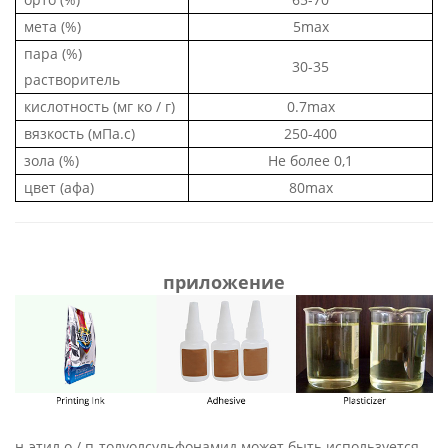
мета (%)
5max
пара (%)
30-35
растворитель
кислотность (мг ко / г)
0.7max
вязкость (мПа.с)
250-400
зола (%)
Не более 0,1
цвет (афа)
80max
приложение
н-этил о / п-толуолсульфонамид может быть
используется