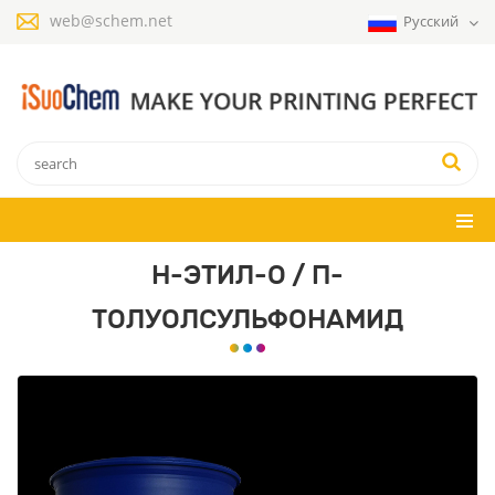
web@schem.net
Русский
Н-ЭТИЛ-О / П-
ТОЛУОЛСУЛЬФОНАМИД