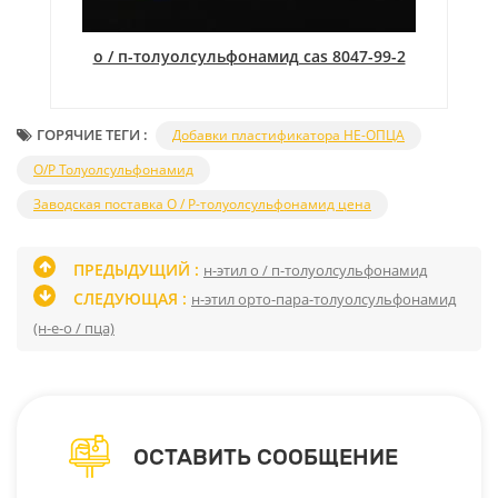
о / п-толуолсульфонамид cas 8047-99-2
н
ГОРЯЧИЕ ТЕГИ :
Добавки пластификатора НЕ-ОПЦА
O/P Толуолсульфонамид
Заводская поставка O / P-толуолсульфонамид цена
ПРЕДЫДУЩИЙ :
н-этил о / п-толуолсульфонамид
СЛЕДУЮЩАЯ :
н-этил орто-пара-толуолсульфонамид
(н-е-о / пца)
ОСТАВИТЬ СООБЩЕНИЕ