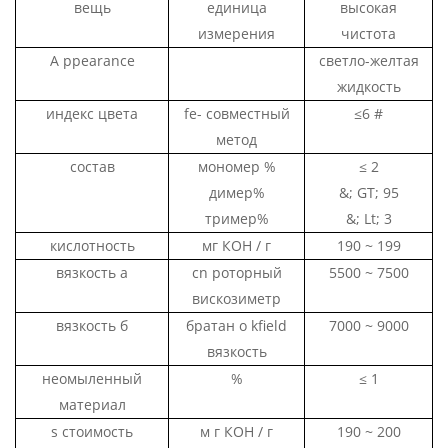
вещь
единица
высокая
измерения
чистота
A
ppearance
светло-желтая
жидкость
индекс цвета
fe-
совместный
≤6 #
метод
состав
мономер
%
≤
2
димер%
&; GT;
95
тример%
&; Lt; 3
кислотность
мг КОН / г
190 ~ 199
вязкость а
cn роторный
5500 ~ 7500
вискозиметр
вязкость б
братан
о
kfield
7000 ~ 9000
вязкость
неомыленный
%
≤
1
материал
s
стоимость
м
г
КОН / г
190 ~ 200