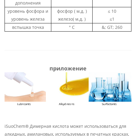
дополнения
уровень фосфора и
фосфор
(
м.д.
)
≤
10
уровень железа
железо(
м.д.
)
≤1
вспышка
точка
° C
&; GT;
260
приложение
iSuoChem®
Димерная кислота может использоваться для
алкидных, амилановых, используемых в печатных красках,