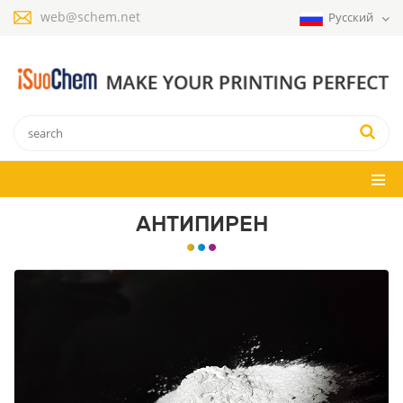
web@schem.net
Русский
АНТИПИРЕН