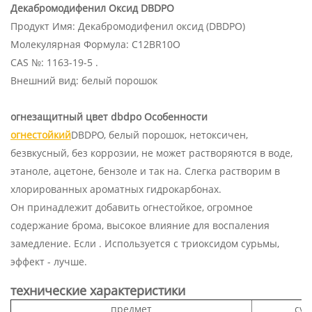
Декабромодифенил Оксид DBDPO
Продукт Имя: Декабромодифенил оксид (DBDPO)
Молекулярная Формула: C12BR10O
CAS №: 1163-19-5 .
Внешний вид: белый порошок
огнезащитный цвет dbdpo Особенности
огнестойкий
DBDPO, белый порошок, нетоксичен,
безвкусный, без коррозии, не может растворяются в воде,
этаноле, ацетоне, бензоле и так на. Слегка растворим в
хлорированных ароматных гидрокарбонах.
Он принадлежит добавить огнестойкое, огромное
содержание брома, высокое влияние для воспаления
замедление. Если . Используется с триоксидом сурьмы,
эффект - лучше.
технические характеристики
предмет
суп